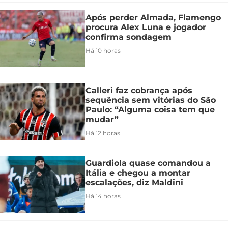
Após perder Almada, Flamengo
procura Alex Luna e jogador
confirma sondagem
Há 10 horas
Calleri faz cobrança após
sequência sem vitórias do São
Paulo: “Alguma coisa tem que
mudar”
Há 12 horas
Guardiola quase comandou a
Itália e chegou a montar
escalações, diz Maldini
Há 14 horas