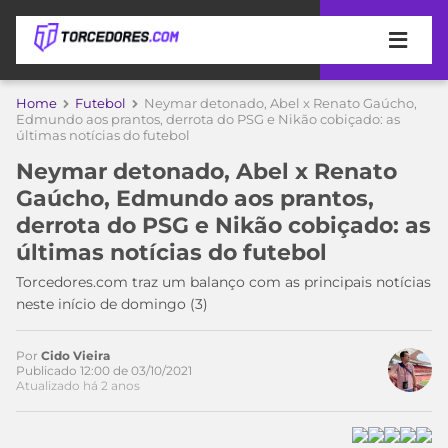
APOSTAS
Home
Futebol
Neymar detonado, Abel x Renato Gaúcho,
Edmundo aos prantos, derrota do PSG e Nikão cobiçado: as
últimas notícias do futebol
ÚLTIMAS
DICAS
DE
Neymar detonado, Abel x Renato
APOSTA
COPA
Gaúcho, Edmundo aos prantos,
DO
derrota do PSG e Nikão cobiçado: as
MUNDO
MELHORES
últimas notícias do futebol
SITES
DE
Torcedores.com traz um balanço com as principais notícias
TIMES
APOSTAS
neste início de domingo (3)
2026
CAMPEONATOS
MEU
Por
Cido Vieira
TIME
Publicado 12:00 de 03/10/2021
CÓDIGO
Atualizado há 2 anos
MÍDIA
PROMOCIONAL
BRASILEIRÃO
Acesse o perfil do autor
ESPORTIVA
BETBOOM
PALMEIRAS
SÉRIE
no Twitter
A