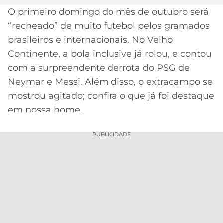
O primeiro domingo do mês de outubro será
MERCADO
CÓDIGO
CORINTHIANS
“recheado” de muito futebol pelos gramados
DA
DE
LIBERTADORES
BOLA
INDICAÇÃO
brasileiros e internacionais. No Velho
SÃO
BET365
Continente, a bola inclusive já rolou, e contou
PAULO
COPA
PALPITES
DO
com a surpreendente derrota do PSG de
CÓDIGO
BRASIL
Neymar e Messi. Além disso, o extracampo se
SANTOS
BETANO
mostrou agitado; confira o que já foi destaque
PREMIER
FLAMENGO
em nossa home.
MELHORES
LEAGUE
APPS
PUBLICIDADE
DE
FLUMINENSE
COPA
APOSTAS
SUL-
BOTAFOGO
AMERICANA
CASSINOS
ONLINE
VASCO
LIGA
DOS
MELHORES
CAMPEÕES
INTERNACIONAL