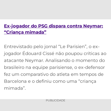
CASSINOS
ONLINE
LALIGA
2026
GRÊMIO
ATLÉTICO
Ex-jogador do PSG dispara contra Neymar:
MG
“Criança mimada”
CRUZEIRO
Entrevistado pelo jornal “Le Parisien”, o ex-
jogador Édouard Cissé não poupou críticas ao
atacante Neymar. Analisando o momento do
brasileiro na equipe parisiense, o ex-defensor
fez um comparativo do atleta em tempos de
Barcelona e o definiu como uma “criança
mimada”.
PUBLICIDADE