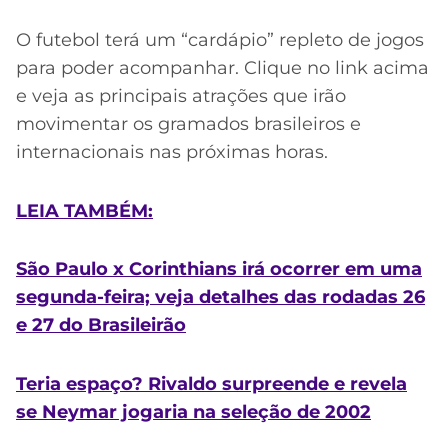
O futebol terá um “cardápio” repleto de jogos
para poder acompanhar. Clique no link acima
e veja as principais atrações que irão
movimentar os gramados brasileiros e
internacionais nas próximas horas.
LEIA TAMBÉM:
São Paulo x Corinthians irá ocorrer em uma
segunda-feira; veja detalhes das rodadas 26
e 27 do Brasileirão
Teria espaço? Rivaldo surpreende e revela
se Neymar jogaria na seleção de 2002