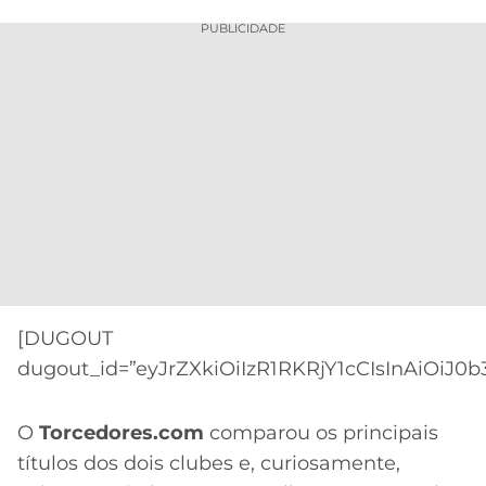
PUBLICIDADE
[DUGOUT
dugout_id=”eyJrZXkiOiIzR1RKRjY1cCIsInAiOiJ0
O
Torcedores.com
comparou os principais
títulos dos dois clubes e, curiosamente,