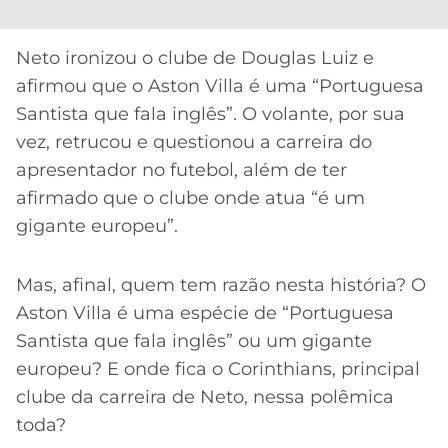
CASSINOS
ONLINE
LALIGA
2026
GRÊMIO
Neto ironizou o clube de Douglas Luiz e
afirmou que o Aston Villa é uma “Portuguesa
ATLÉTICO
Santista que fala inglês”. O volante, por sua
MG
vez, retrucou e questionou a carreira do
apresentador no futebol, além de ter
CRUZEIRO
afirmado que o clube onde atua “é um
gigante europeu”.
Mas, afinal, quem tem razão nesta história? O
Aston Villa é uma espécie de “Portuguesa
Santista que fala inglês” ou um gigante
europeu? E onde fica o Corinthians, principal
clube da carreira de Neto, nessa polêmica
toda?