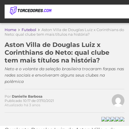
APOSTAS
Home
Futebol
Aston Villa de Douglas Luiz x Corinthians do
Neto: qual clube tem mais títulos na história?
ÚLTIMAS
DICAS
Aston Villa de Douglas Luiz x
DE
Corinthians do Neto: qual clube
APOSTA
COPA
tem mais títulos na história?
DO
MUNDO
MELHORES
Neto e o volante da seleção brasileira trocaram farpas nas
SITES
redes sociais e envolveram alguns seus clubes na
DE
polêmica
TIMES
APOSTAS
2026
Por
Danielle Barbosa
CAMPEONATOS
MEU
Publicado 10:17 de 07/10/2021
Atualizado há 3 anos
TIME
CÓDIGO
MÍDIA
PROMOCIONAL
BRASILEIRÃO
ESPORTIVA
BETBOOM
PALMEIRAS
SÉRIE
A