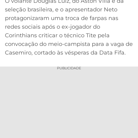
O volante Douglas Luiz, do Aston Villa e da
seleção brasileira, e o apresentador Neto
MERCADO
CÓDIGO
CORINTHIANS
DA
DE
LIBERTADORES
protagonizaram uma troca de farpas nas
BOLA
INDICAÇÃO
redes sociais após o ex-jogador do
SÃO
BET365
PAULO
COPA
Corinthians criticar o técnico Tite pela
PALPITES
DO
convocação do meio-campista para a vaga de
CÓDIGO
BRASIL
SANTOS
Casemiro, cortado às vésperas da Data Fifa.
BETANO
PREMIER
FLAMENGO
PUBLICIDADE
MELHORES
LEAGUE
APPS
DE
FLUMINENSE
COPA
APOSTAS
SUL-
BOTAFOGO
AMERICANA
CASSINOS
ONLINE
VASCO
LIGA
DOS
MELHORES
CAMPEÕES
INTERNACIONAL