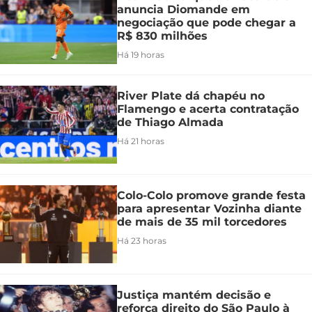
anuncia Diomande em
negociação que pode chegar a
R$ 830 milhões
Há 19 horas
River Plate dá chapéu no
Flamengo e acerta contratação
de Thiago Almada
Há 21 horas
Colo-Colo promove grande festa
para apresentar Vozinha diante
de mais de 35 mil torcedores
Há 23 horas
Justiça mantém decisão e
reforça direito do São Paulo à