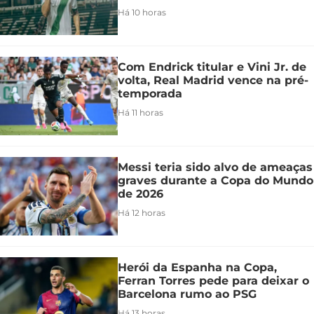
Há 10 horas
Com Endrick titular e Vini Jr. de
volta, Real Madrid vence na pré-
temporada
Há 11 horas
Messi teria sido alvo de ameaças
graves durante a Copa do Mundo
de 2026
Há 12 horas
Herói da Espanha na Copa,
Ferran Torres pede para deixar o
Barcelona rumo ao PSG
Há 13 horas