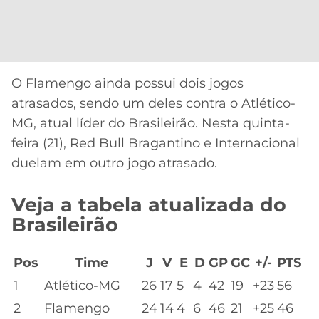
O Flamengo ainda possui dois jogos
atrasados, sendo um deles contra o Atlético-
MG, atual líder do Brasileirão. Nesta quinta-
feira (21), Red Bull Bragantino e Internacional
duelam em outro jogo atrasado.
Veja a tabela atualizada do
Brasileirão
Pos
Time
J
V
E
D
GP
GC
+/-
PTS
1
Atlético-MG
26
17
5
4
42
19
+23
56
2
Flamengo
24
14
4
6
46
21
+25
46