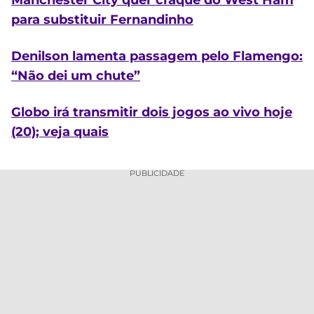
Manchester City quer craque do West Ham
para substituir Fernandinho
Denilson lamenta passagem pelo Flamengo:
“Não dei um chute”
Globo irá transmitir dois jogos ao vivo hoje
(20); veja quais
PUBLICIDADE