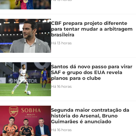
CBF prepara projeto diferente
para tentar mudar a arbitragem
brasileira
Há 13 horas
Santos dá novo passo para virar
SAF e grupo dos EUA revela
planos para o clube
Há 16 horas
Segunda maior contratação da
história do Arsenal, Bruno
Guimarães é anunciado
Há 16 horas