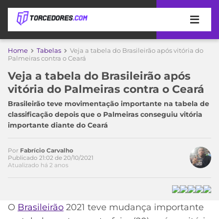
APOSTAS
Home
Tabelas
Veja a tabela do Brasileirão após vitória do
Palmeiras contra o Ceará
ÚLTIMAS
DICAS
Veja a tabela do Brasileirão após
DE
vitória do Palmeiras contra o Ceará
APOSTA
COPA
Brasileirão teve movimentação importante na tabela de
DO
classificação depois que o Palmeiras conseguiu vitória
MUNDO
MELHORES
importante diante do Ceará
SITES
DE
TIMES
APOSTAS
Por
Fabrício Carvalho
Publicado 21:02 de 20/10/2021
2026
Atualizado há 2 anos
CAMPEONATOS
MEU
TIME
CÓDIGO
MÍDIA
PROMOCIONAL
BRASILEIRÃO
O
Brasileirão
2021 teve mudança importante
ESPORTIVA
BETBOOM
PALMEIRAS
SÉRIE
A