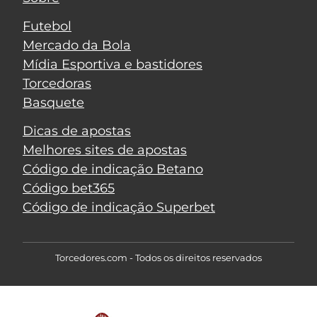
Futebol
Mercado da Bola
Mídia Esportiva e bastidores
Torcedoras
Basquete
Dicas de apostas
Melhores sites de apostas
Código de indicação Betano
Código bet365
Código de indicação Superbet
Torcedores.com - Todos os direitos reservados