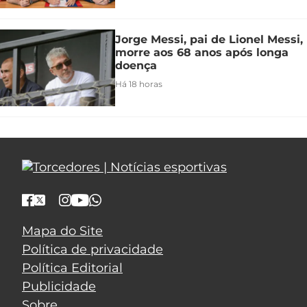
Jorge Messi, pai de Lionel Messi,
morre aos 68 anos após longa
doença
Há 18 horas
Mapa do Site
Política de privacidade
Política Editorial
Publicidade
Sobre