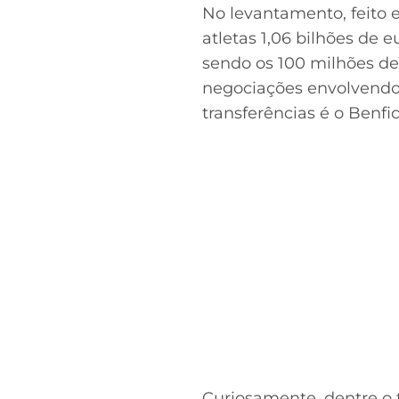
No levantamento, feito 
atletas 1,06 bilhões de 
sendo os 100 milhões d
negociações envolvendo
transferências é o Benfi
Acesse o perfil do autor
no Twitter
Curiosamente, dentre o 