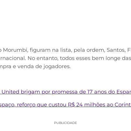
 Morumbi, figuram na lista, pela ordem, Santos, 
rnacional. No entanto, todos esses bem longe das 
mpra e venda de jogadores.
 United brigam por promessa de 17 anos do Espa
paço, reforço que custou R$ 24 milhões ao Corint
PUBLICIDADE