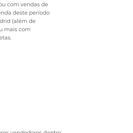
rou com vendas de
venda deste período
drid (além de
ou mais com
etas.
ores vendedores dentre