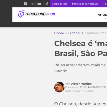
Mapa do Site
Política de privacidade
Pol
APOS
Home
Futebol
Chelsea é ‘mai
Chelsea é ‘m
Brasil, São Pa
Blues arrecadaram mais de 1
Madrid
Por
Victor Martins
Publicado 15:18 de 08/10/2021
Atualizado há 5 anos
O Chelsea, desde sua c