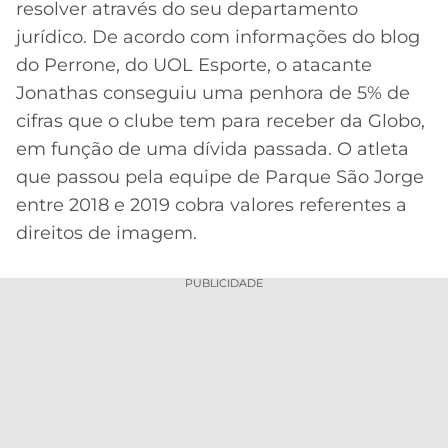
resolver através do seu departamento
MERCADO
CÓDIGO
CORINTHIANS
jurídico. De acordo com informações do blog
DA
DE
LIBERTADORES
do Perrone, do UOL Esporte, o atacante
BOLA
INDICAÇÃO
SÃO
Jonathas conseguiu uma penhora de 5% de
BET365
PAULO
COPA
cifras que o clube tem para receber da Globo,
PALPITES
DO
em função de uma dívida passada. O atleta
CÓDIGO
BRASIL
SANTOS
BETANO
que passou pela equipe de Parque São Jorge
entre 2018 e 2019 cobra valores referentes a
PREMIER
FLAMENGO
MELHORES
LEAGUE
direitos de imagem.
APPS
DE
FLUMINENSE
COPA
PUBLICIDADE
APOSTAS
SUL-
BOTAFOGO
AMERICANA
CASSINOS
ONLINE
VASCO
LIGA
DOS
MELHORES
CAMPEÕES
INTERNACIONAL