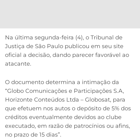
CASSINOS
ONLINE
LALIGA
2026
GRÊMIO
ATLÉTICO
Na última segunda-feira (4), o Tribunal de
MG
Justiça de São Paulo publicou em seu site
oficial a decisão, dando parecer favorável ao
CRUZEIRO
atacante.
O documento determina a intimação da
“Globo Comunicações e Participações S.A,
Horizonte Conteúdos Ltda – Globosat, para
que efetuem nos autos o depósito de 5% dos
créditos eventualmente devidos ao clube
executado, em razão de patrocínios ou afins,
no prazo de 15 dias”.