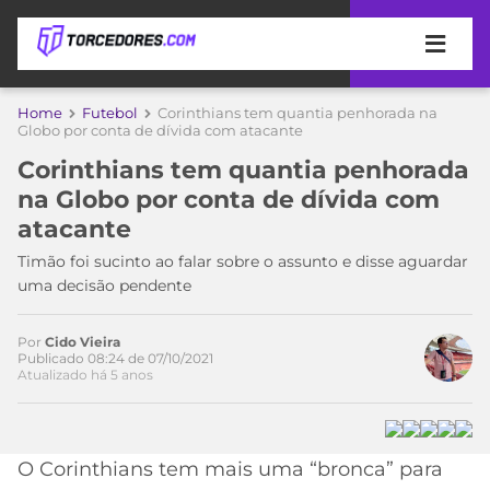
APOSTAS
Home
Futebol
Corinthians tem quantia penhorada na
Globo por conta de dívida com atacante
ÚLTIMAS
DICAS
Corinthians tem quantia penhorada
DE
na Globo por conta de dívida com
APOSTA
COPA
atacante
DO
MUNDO
MELHORES
Timão foi sucinto ao falar sobre o assunto e disse aguardar
SITES
uma decisão pendente
DE
TIMES
APOSTAS
Por
Cido Vieira
2026
Publicado 08:24 de 07/10/2021
Atualizado há 5 anos
CAMPEONATOS
MEU
TIME
CÓDIGO
MÍDIA
PROMOCIONAL
BRASILEIRÃO
Acesse o perfil do autor
ESPORTIVA
BETBOOM
PALMEIRAS
SÉRIE
O Corinthians tem mais uma “bronca” para
no Twitter
A