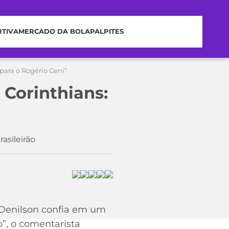
RTIVA
MERCADO DA BOLA
PALPITES
para o Rogério Ceni”
 Corinthians:
asileirão
 Denilson confia em um
o”, o comentarista