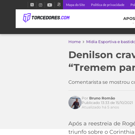
Mapa do Site
Política de privacidade
Pol
APOS
Home
Mídia Esportiva e bastid
Denilson crav
“Tremem para
Comentarista se mostrou co
Por
Bruno Romão
Publicado 13:33 de 15/10/2021
Atualizado há 5 anos
Após a reestreia de Rog
triunfo sobre o Corinthi