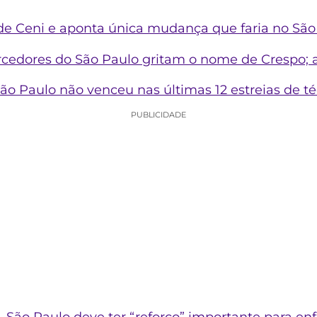
 de Ceni e aponta única mudança que faria no São
orcedores do São Paulo gritam o nome de Crespo; a
ão Paulo não venceu nas últimas 12 estreias de t
PUBLICIDADE
, São Paulo deve ter “reforço” importante para enf