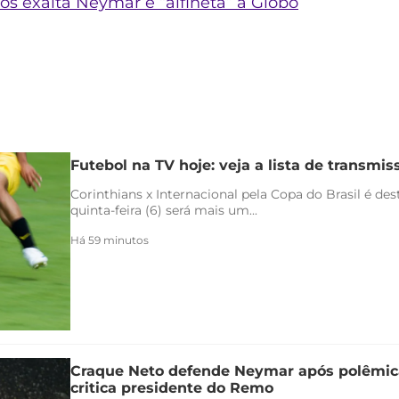
os exalta Neymar e “alfineta” a Globo
Futebol na TV hoje: veja a lista de transmiss
Corinthians x Internacional pela Copa do Brasil é de
quinta-feira (6) será mais um...
Há 59 minutos
Craque Neto defende Neymar após polêmica
critica presidente do Remo