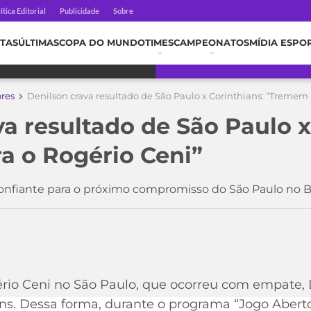
ítica Editorial
Publicidade
Sobre
TAS
ÚLTIMAS
COPA DO MUNDO
TIMES
CAMPEONATOS
MÍDIA ESPO
ores
Denilson crava resultado de São Paulo x Corinthians: “Tremem 
a resultado de São Paulo x
 o Rogério Ceni”
nfiante para o próximo compromisso do São Paulo no Br
ério Ceni no São Paulo, que ocorreu com empate,
ans. Dessa forma, durante o programa “Jogo Abert