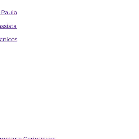
 Paulo
ssista
écnicos
rentar o Corinthians