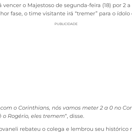
rá vencer o Majestoso de segunda-feira (18) por 2 
r fase, o time visitante irá “tremer” para o ídol
PUBLICIDADE
 com o Corinthians, nós vamos meter 2 a 0 no Cori
 o Rogério, eles tremem
“, disse.
ovaneli rebateu o colega e lembrou seu históric