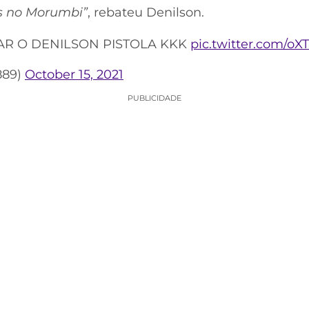
ns no Morumbi”
, rebateu Denilson.
AR O DENILSON PISTOLA KKK
pic.twitter.com/oX
889)
October 15, 2021
PUBLICIDADE