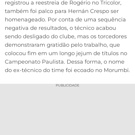
registrou a reestreia de Rogério no Tricolor,
MERCADO
CÓDIGO
CORINTHIANS
também foi palco para Hernán Crespo ser
DA
DE
LIBERTADORES
homenageado. Por conta de uma sequência
BOLA
INDICAÇÃO
SÃO
negativa de resultados, o técnico acabou
BET365
PAULO
COPA
sendo desligado do clube, mas os torcedores
PALPITES
DO
demonstraram gratidão pelo trabalho, que
CÓDIGO
BRASIL
SANTOS
BETANO
colocou fim em um longo jejum de títulos no
Campeonato Paulista. Dessa forma, o nome
PREMIER
FLAMENGO
MELHORES
LEAGUE
do ex-técnico do time foi ecoado no Morumbi.
APPS
DE
FLUMINENSE
COPA
PUBLICIDADE
APOSTAS
SUL-
BOTAFOGO
AMERICANA
CASSINOS
ONLINE
VASCO
LIGA
DOS
MELHORES
CAMPEÕES
INTERNACIONAL