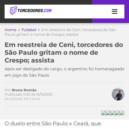
APOSTAS
Home
Futebol
Em reestreia de Ceni, torcedores do São
Paulo gritam o nome de Crespo; assista
ÚLTIMAS
DICAS
Em reestreia de Ceni, torcedores do
DE
São Paulo gritam o nome de
APOSTA
COPA
Crespo; assista
DO
MUNDO
MELHORES
Após ser desligado do cargo, o argentino foi homenageado
SITES
em jogo do São Paulo
DE
TIMES
APOSTAS
Por
Bruno Romão
2026
Publicado 11:35 de 15/10/2021
Atualizado há 5 anos
CAMPEONATOS
MEU
TIME
CÓDIGO
MÍDIA
PROMOCIONAL
BRASILEIRÃO
ESPORTIVA
BETBOOM
PALMEIRAS
SÉRIE
O duelo entre São Paulo x Ceará, que
A