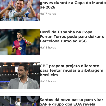
graves durante a Copa do Mundo
de 2026
Há 17 horas
Herói da Espanha na Copa,
Ferran Torres pede para deixar o
Barcelona rumo ao PSG
Há 18 horas
CBF prepara projeto diferente
para tentar mudar a arbitragem
brasileira
Há 18 horas
Santos dá novo passo para virar
SAF e grupo dos EUA revela