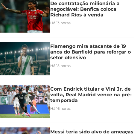
De contratação milionária a
negociável: Benfica coloca
Richard Ríos à venda
Há 13 horas
Flamengo mira atacante de 19
anos do Banfield para reforçar o
setor ofensivo
Há 15 horas
Com Endrick titular e Vini Jr. de
volta, Real Madrid vence na pré-
temporada
Há 16 horas
Messi teria sido alvo de ameaças