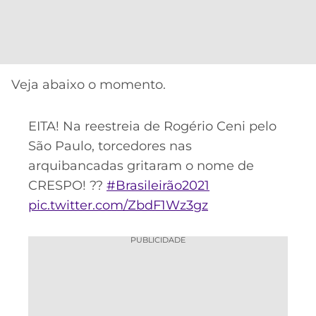
CASSINOS
ONLINE
LALIGA
2026
GRÊMIO
ATLÉTICO
Veja abaixo o momento.
MG
CRUZEIRO
EITA! Na reestreia de Rogério Ceni pelo
São Paulo, torcedores nas
arquibancadas gritaram o nome de
CRESPO! ??
#Brasileirão2021
pic.twitter.com/ZbdF1Wz3gz
PUBLICIDADE