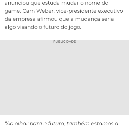
anunciou que estuda mudar o nome do
MERCADO
CÓDIGO
CORINTHIANS
game. Cam Weber, vice-presidente executivo
DA
DE
LIBERTADORES
da empresa afirmou que a mudança seria
BOLA
INDICAÇÃO
SÃO
algo visando o futuro do jogo.
BET365
PAULO
COPA
PALPITES
DO
PUBLICIDADE
CÓDIGO
BRASIL
SANTOS
BETANO
PREMIER
FLAMENGO
MELHORES
LEAGUE
APPS
DE
FLUMINENSE
COPA
APOSTAS
SUL-
BOTAFOGO
AMERICANA
CASSINOS
ONLINE
VASCO
LIGA
DOS
MELHORES
CAMPEÕES
“Ao olhar para o futuro, também estamos a
INTERNACIONAL