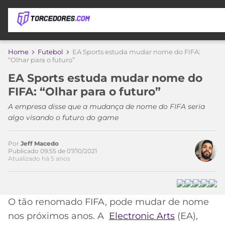
APOSTAS
Home
Futebol
EA Sports estuda mudar nome do FIFA:
Acesse o perfil do autor
“Olhar para o futuro”
ÚLTIMAS
DICAS
no Twitter
EA Sports estuda mudar nome do
DE
FIFA: “Olhar para o futuro”
APOSTA
COPA
A empresa disse que a mudança de nome do FIFA seria
DO
algo visando o futuro do game
MUNDO
MELHORES
SITES
DE
Por
Jeff Macedo
TIMES
Publicado 09:55 de 07/10/2021
APOSTAS
Atualizado há 5 anos
2026
CAMPEONATOS
MEU
TIME
CÓDIGO
O tão renomado FIFA, pode mudar de nome
MÍDIA
PROMOCIONAL
BRASILEIRÃO
ESPORTIVA
BETBOOM
PALMEIRAS
SÉRIE
nos próximos anos. A
Electronic Arts
(EA),
A