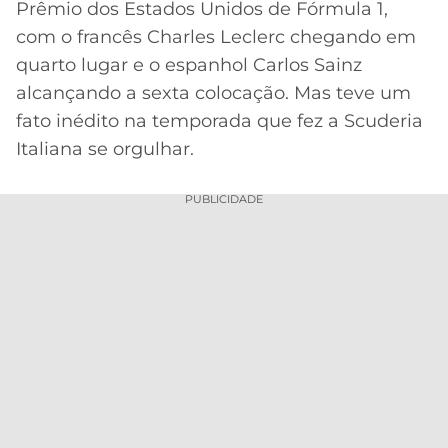
Prêmio dos Estados Unidos de Fórmula 1,
MERCADO
CÓDIGO
CORINTHIANS
com o francês Charles Leclerc chegando em
DA
DE
LIBERTADORES
quarto lugar e o espanhol Carlos Sainz
BOLA
INDICAÇÃO
SÃO
alcançando a sexta colocação. Mas teve um
BET365
PAULO
COPA
fato inédito na temporada que fez a Scuderia
PALPITES
DO
Italiana se orgulhar.
CÓDIGO
BRASIL
SANTOS
BETANO
PUBLICIDADE
PREMIER
FLAMENGO
MELHORES
LEAGUE
APPS
DE
FLUMINENSE
COPA
APOSTAS
SUL-
BOTAFOGO
AMERICANA
CASSINOS
ONLINE
VASCO
LIGA
DOS
MELHORES
CAMPEÕES
INTERNACIONAL