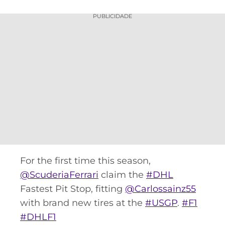
PUBLICIDADE
For the first time this season,
@ScuderiaFerrari
claim the
#DHL
Fastest Pit Stop, fitting
@Carlossainz55
with brand new tires at the
#USGP
.
#F1
#DHLF1