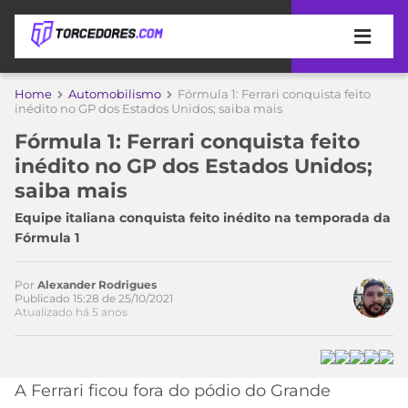
APOSTAS
Home
Automobilismo
Fórmula 1: Ferrari conquista feito
inédito no GP dos Estados Unidos; saiba mais
ÚLTIMAS
DICAS
Fórmula 1: Ferrari conquista feito
DE
Acesse o perfil do autor
inédito no GP dos Estados Unidos;
APOSTA
no Twitter
COPA
saiba mais
DO
MUNDO
MELHORES
Equipe italiana conquista feito inédito na temporada da
SITES
Fórmula 1
DE
TIMES
APOSTAS
Por
Alexander Rodrigues
2026
Publicado 15:28 de 25/10/2021
Atualizado há 5 anos
CAMPEONATOS
MEU
TIME
CÓDIGO
MÍDIA
PROMOCIONAL
BRASILEIRÃO
ESPORTIVA
BETBOOM
PALMEIRAS
SÉRIE
A Ferrari ficou fora do pódio do Grande
A