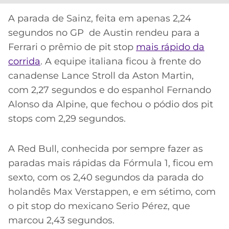
CASSINOS
ONLINE
LALIGA
A parada de Sainz, feita em apenas 2,24
2026
GRÊMIO
segundos no GP de Austin rendeu para a
Ferrari o prêmio de pit stop
mais rápido da
ATLÉTICO
corrida
. A equipe italiana ficou à frente do
MG
canadense Lance Stroll da Aston Martin,
com 2,27 segundos e do espanhol Fernando
CRUZEIRO
Alonso da Alpine, que fechou o pódio dos pit
stops com 2,29 segundos.
A Red Bull, conhecida por sempre fazer as
paradas mais rápidas da Fórmula 1, ficou em
sexto, com os 2,40 segundos da parada do
holandês Max Verstappen, e em sétimo, com
o pit stop do mexicano Serio Pérez, que
marcou 2,43 segundos.