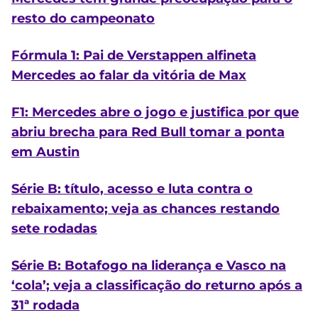
resto do campeonato
Fórmula 1: Pai de Verstappen alfineta
Mercedes ao falar da vitória de Max
F1: Mercedes abre o jogo e justifica por que
abriu brecha para Red Bull tomar a ponta
em Austin
Série B: título, acesso e luta contra o
rebaixamento; veja as chances restando
sete rodadas
Série B: Botafogo na liderança e Vasco na
‘cola’; veja a classificação do returno após a
31ª rodada