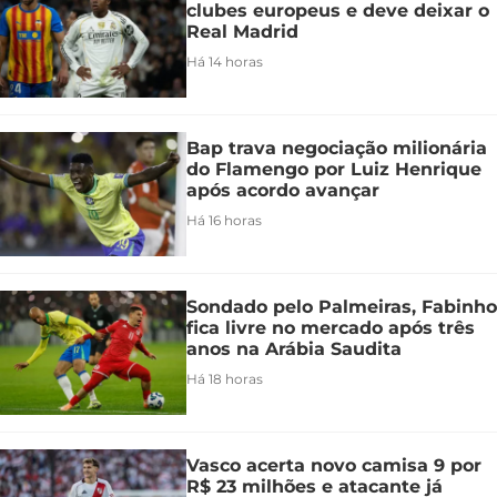
clubes europeus e deve deixar o
Real Madrid
Há 14 horas
Bap trava negociação milionária
do Flamengo por Luiz Henrique
após acordo avançar
Há 16 horas
Sondado pelo Palmeiras, Fabinho
fica livre no mercado após três
anos na Arábia Saudita
Há 18 horas
Vasco acerta novo camisa 9 por
R$ 23 milhões e atacante já