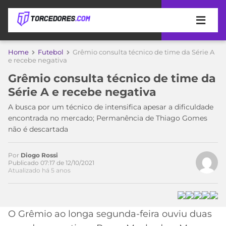
APOSTAS
Home
Futebol
Grêmio consulta técnico de time da Série A
e recebe negativa
ÚLTIMAS
DICAS
Grêmio consulta técnico de time da
DE
Série A e recebe negativa
APOSTA
Acesse o perfil do autor
COPA
no Twitter
A busca por um técnico de intensifica apesar a dificuldade
DO
encontrada no mercado; Permanência de Thiago Gomes
MUNDO
MELHORES
não é descartada
SITES
DE
TIMES
APOSTAS
Por
Diogo Rossi
Publicado 07:17 de 12/10/2021
2026
Atualizado há 5 anos
CAMPEONATOS
MEU
TIME
CÓDIGO
MÍDIA
PROMOCIONAL
BRASILEIRÃO
O Grêmio ao longa segunda-feira ouviu duas
ESPORTIVA
BETBOOM
PALMEIRAS
SÉRIE
A