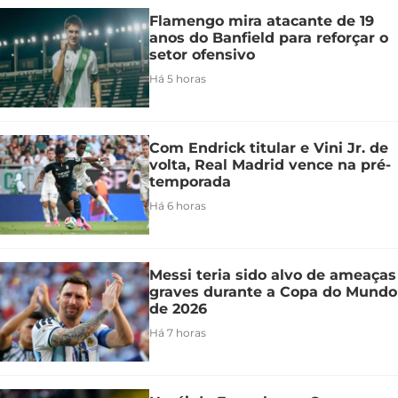
Flamengo mira atacante de 19
anos do Banfield para reforçar o
setor ofensivo
Há 5 horas
Com Endrick titular e Vini Jr. de
volta, Real Madrid vence na pré-
temporada
Há 6 horas
Messi teria sido alvo de ameaças
graves durante a Copa do Mundo
de 2026
Há 7 horas