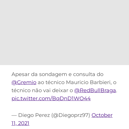
CASSINOS
ONLINE
LALIGA
2026
GRÊMIO
ATLÉTICO
MG
CRUZEIRO
Apesar da sondagem e consulta do
@Gremio
ao técnico Mauricio Barbieri, o
técnico não vai deixar o
@RedBullBraga
.
pic.twitter.com/BqDnD1WO44
— Diego Perez (@Diegoprz97)
October
11, 2021