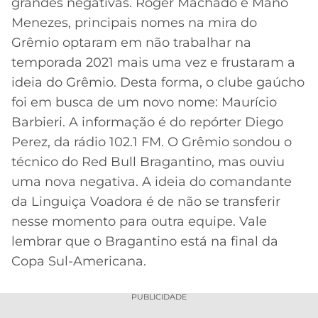
grandes negativas. Roger Machado e Mano
Menezes, principais nomes na mira do
MERCADO
CÓDIGO
CORINTHIANS
DA
DE
LIBERTADORES
Grêmio optaram em não trabalhar na
BOLA
INDICAÇÃO
SÃO
temporada 2021 mais uma vez e frustaram a
BET365
PAULO
COPA
ideia do Grêmio. Desta forma, o clube gaúcho
PALPITES
DO
foi em busca de um novo nome: Maurício
CÓDIGO
BRASIL
SANTOS
Barbieri. A informação é do repórter Diego
BETANO
Perez, da rádio 102.1 FM. O Grêmio sondou o
PREMIER
FLAMENGO
técnico do Red Bull Bragantino, mas ouviu
MELHORES
LEAGUE
APPS
uma nova negativa. A ideia do comandante
DE
FLUMINENSE
da Linguiça Voadora é de não se transferir
COPA
APOSTAS
SUL-
nesse momento para outra equipe. Vale
BOTAFOGO
AMERICANA
lembrar que o Bragantino está na final da
CASSINOS
Copa Sul-Americana.
ONLINE
VASCO
LIGA
DOS
PUBLICIDADE
MELHORES
CAMPEÕES
INTERNACIONAL