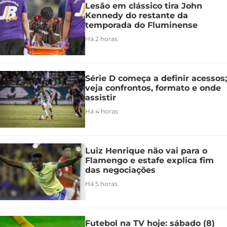
Lesão em clássico tira John
Kennedy do restante da
temporada do Fluminense
Há 2 horas
Série D começa a definir acessos;
veja confrontos, formato e onde
assistir
Há 4 horas
Luiz Henrique não vai para o
Flamengo e estafe explica fim
das negociações
Há 5 horas
Futebol na TV hoje: sábado (8)