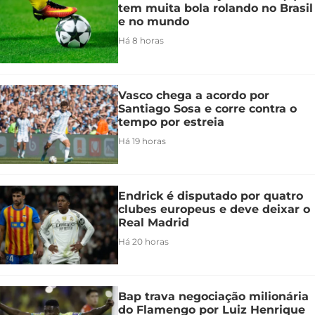
tem muita bola rolando no Brasil
e no mundo
Há 8 horas
Vasco chega a acordo por
Santiago Sosa e corre contra o
tempo por estreia
Há 19 horas
Endrick é disputado por quatro
clubes europeus e deve deixar o
Real Madrid
Há 20 horas
Bap trava negociação milionária
do Flamengo por Luiz Henrique