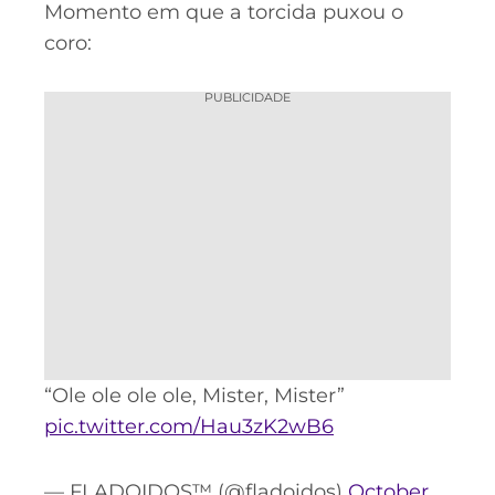
Momento em que a torcida puxou o
coro:
PUBLICIDADE
“Ole ole ole ole, Mister, Mister”
pic.twitter.com/Hau3zK2wB6
— FLADOIDOS™ (@fladoidos)
October