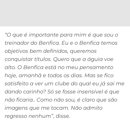
CASSINOS
ONLINE
LALIGA
2026
GRÊMIO
ATLÉTICO
“O que é importante para mim é que sou o
MG
treinador do Benfica. Eu e o Benfica temos
objetivos bem definidos, queremos
CRUZEIRO
conquistar títulos. Quero que a águia voe
alto. O Benfica está no meu pensamento
hoje, amanhã e todos os dias. Mas se fico
satisfeito a ver um clube do qual eu já saí me
dando carinho? Só se fosse insensível é que
não ficaria.. Como não sou, é claro que são
imagens que me tocam. Não admito
regresso nenhum”
, disse.