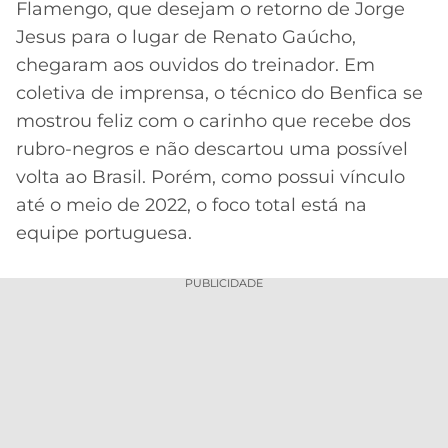
Flamengo, que desejam o retorno de Jorge
MERCADO
CÓDIGO
CORINTHIANS
Jesus para o lugar de Renato Gaúcho,
DA
DE
LIBERTADORES
chegaram aos ouvidos do treinador. Em
BOLA
INDICAÇÃO
SÃO
coletiva de imprensa, o técnico do Benfica se
BET365
PAULO
COPA
mostrou feliz com o carinho que recebe dos
PALPITES
DO
rubro-negros e não descartou uma possível
CÓDIGO
BRASIL
SANTOS
BETANO
volta ao Brasil. Porém, como possui vínculo
até o meio de 2022, o foco total está na
PREMIER
FLAMENGO
MELHORES
LEAGUE
equipe portuguesa.
APPS
DE
FLUMINENSE
COPA
PUBLICIDADE
APOSTAS
SUL-
BOTAFOGO
AMERICANA
CASSINOS
ONLINE
VASCO
LIGA
DOS
MELHORES
CAMPEÕES
INTERNACIONAL