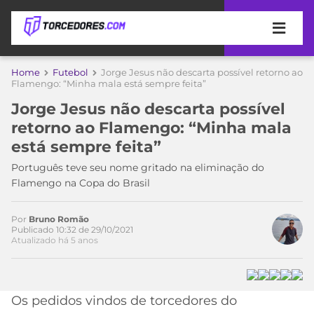
APOSTAS
Home
Futebol
Jorge Jesus não descarta possível retorno ao
Flamengo: “Minha mala está sempre feita”
ÚLTIMAS
DICAS
Jorge Jesus não descarta possível
DE
retorno ao Flamengo: “Minha mala
APOSTA
COPA
está sempre feita”
DO
MUNDO
MELHORES
Português teve seu nome gritado na eliminação do
SITES
Flamengo na Copa do Brasil
DE
TIMES
APOSTAS
Por
Bruno Romão
2026
Publicado 10:32 de 29/10/2021
Atualizado há 5 anos
CAMPEONATOS
MEU
TIME
CÓDIGO
MÍDIA
PROMOCIONAL
BRASILEIRÃO
ESPORTIVA
BETBOOM
PALMEIRAS
SÉRIE
Os pedidos vindos de torcedores do
A