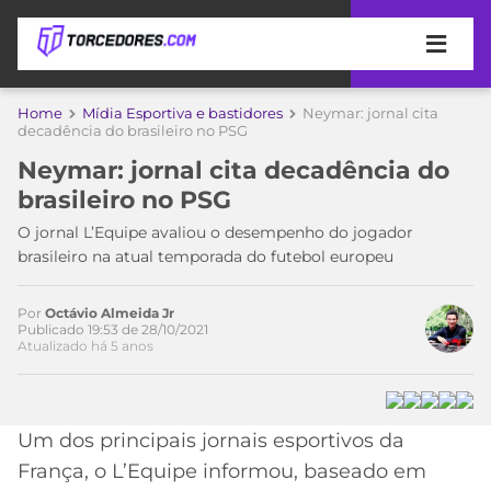
APOSTAS
Home
Mídia Esportiva e bastidores
Neymar: jornal cita
decadência do brasileiro no PSG
ÚLTIMAS
DICAS
Neymar: jornal cita decadência do
DE
brasileiro no PSG
APOSTA
COPA
O jornal L’Equipe avaliou o desempenho do jogador
DO
brasileiro na atual temporada do futebol europeu
MUNDO
MELHORES
SITES
DE
Por
Octávio Almeida Jr
TIMES
Acesse o perfil do autor
Publicado 19:53 de 28/10/2021
APOSTAS
Atualizado há 5 anos
no Twitter
2026
CAMPEONATOS
MEU
TIME
CÓDIGO
Um dos principais jornais esportivos da
MÍDIA
PROMOCIONAL
BRASILEIRÃO
ESPORTIVA
BETBOOM
PALMEIRAS
SÉRIE
França, o L’Equipe informou, baseado em
A