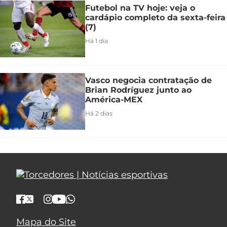
Futebol na TV hoje: veja o
cardápio completo da sexta-feira
(7)
Há 1 dia
Vasco negocia contratação de
Brian Rodríguez junto ao
América-MEX
Há 2 dias
Mapa do Site