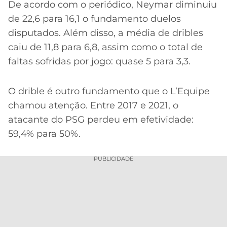
CASSINOS
De acordo com o periódico, Neymar diminuiu
ONLINE
LALIGA
de 22,6 para 16,1 o fundamento duelos
2026
GRÊMIO
disputados. Além disso, a média de dribles
caiu de 11,8 para 6,8, assim como o total de
ATLÉTICO
faltas sofridas por jogo: quase 5 para 3,3.
MG
CRUZEIRO
O drible é outro fundamento que o L’Equipe
chamou atenção. Entre 2017 e 2021, o
atacante do PSG perdeu em efetividade:
59,4% para 50%.
PUBLICIDADE