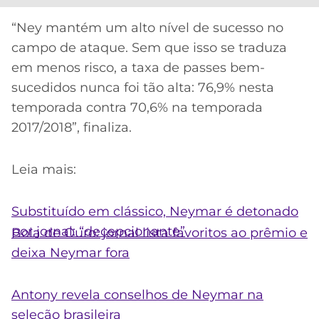
“Ney mantém um alto nível de sucesso no
campo de ataque. Sem que isso se traduza
em menos risco, a taxa de passes bem-
sucedidos nunca foi tão alta: 76,9% nesta
temporada contra 70,6% na temporada
2017/2018”, finaliza.
Leia mais:
Substituído em clássico, Neymar é detonado
por jornal: “decepcionante”
Bola de Ouro: jornal lista favoritos ao prêmio e
deixa Neymar fora
Antony revela conselhos de Neymar na
seleção brasileira