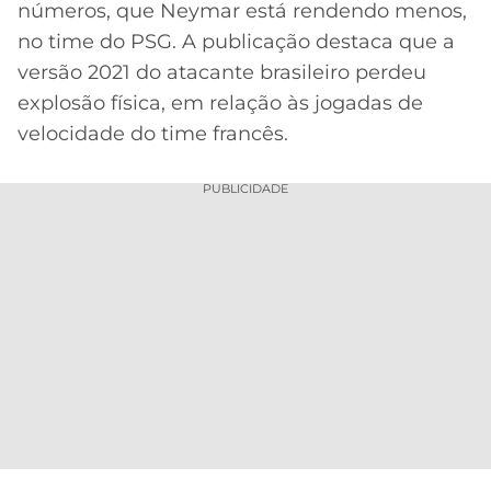
números, que Neymar está rendendo menos,
MERCADO
CÓDIGO
CORINTHIANS
no time do PSG. A publicação destaca que a
DA
DE
LIBERTADORES
versão 2021 do atacante brasileiro perdeu
BOLA
INDICAÇÃO
SÃO
explosão física, em relação às jogadas de
BET365
PAULO
COPA
velocidade do time francês.
PALPITES
DO
CÓDIGO
BRASIL
SANTOS
BETANO
PUBLICIDADE
PREMIER
FLAMENGO
MELHORES
LEAGUE
APPS
DE
FLUMINENSE
COPA
APOSTAS
SUL-
BOTAFOGO
AMERICANA
CASSINOS
ONLINE
VASCO
LIGA
DOS
MELHORES
CAMPEÕES
INTERNACIONAL