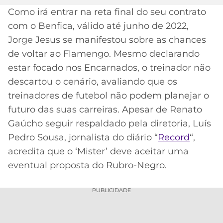
Como irá entrar na reta final do seu contrato
MERCADO
CÓDIGO
CORINTHIANS
com o Benfica, válido até junho de 2022,
DA
DE
LIBERTADORES
BOLA
INDICAÇÃO
Jorge Jesus se manifestou sobre as chances
SÃO
BET365
de voltar ao Flamengo. Mesmo declarando
PAULO
COPA
PALPITES
DO
estar focado nos Encarnados, o treinador não
CÓDIGO
BRASIL
descartou o cenário, avaliando que os
SANTOS
BETANO
treinadores de futebol não podem planejar o
PREMIER
FLAMENGO
futuro das suas carreiras. Apesar de Renato
MELHORES
LEAGUE
Gaúcho seguir respaldado pela diretoria, Luís
APPS
DE
FLUMINENSE
Pedro Sousa, jornalista do diário “
Record
“,
COPA
APOSTAS
acredita que o ‘Mister’ deve aceitar uma
SUL-
BOTAFOGO
AMERICANA
eventual proposta do Rubro-Negro.
CASSINOS
ONLINE
VASCO
LIGA
PUBLICIDADE
DOS
MELHORES
CAMPEÕES
INTERNACIONAL