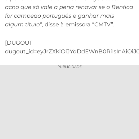
acho que só vale a pena renovar se o Benfica
for campeão português e ganhar mais
algum título”
, disse à emissora “CMTV”.
[DUGOUT
dugout_id=eyJrZXkiOiJYdDdEWnB0RiIsInAiOiJ0
PUBLICIDADE