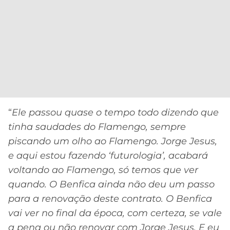
CASSINOS
ONLINE
LALIGA
2026
GRÊMIO
ATLÉTICO
MG
CRUZEIRO
“
Ele passou quase o tempo todo dizendo que
tinha saudades do Flamengo, sempre
piscando um olho ao Flamengo. Jorge Jesus,
e aqui estou fazendo ‘futurologia’, acabará
voltando ao Flamengo, só temos que ver
quando. O Benfica ainda não deu um passo
para a renovação deste contrato. O Benfica
vai ver no final da época, com certeza, se vale
a pena ou não renovar com Jorge Jesus. E eu