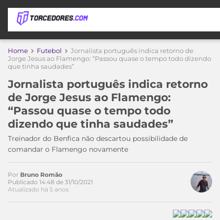
APOSTAS
Home
Futebol
Jornalista português indica retorno de
Jorge Jesus ao Flamengo: “Passou quase o tempo todo dizendo
que tinha saudades”
ÚLTIMAS
DICAS
DE
Jornalista português indica retorno
APOSTA
COPA
de Jorge Jesus ao Flamengo:
DO
“Passou quase o tempo todo
MUNDO
MELHORES
dizendo que tinha saudades”
SITES
DE
Treinador do Benfica não descartou possibilidade de
TIMES
APOSTAS
comandar o Flamengo novamente
2026
CAMPEONATOS
MEU
Por
Bruno Romão
TIME
Publicado 14:48 de 31/10/2021
CÓDIGO
Atualizado há 5 anos
MÍDIA
PROMOCIONAL
BRASILEIRÃO
ESPORTIVA
BETBOOM
PALMEIRAS
SÉRIE
A