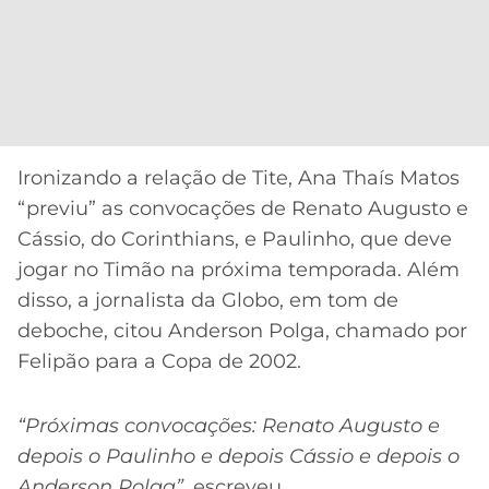
CASSINOS
ONLINE
LALIGA
2026
GRÊMIO
ATLÉTICO
MG
Ironizando a relação de Tite, Ana Thaís Matos
CRUZEIRO
“previu” as convocações de Renato Augusto e
Cássio, do Corinthians, e Paulinho, que deve
jogar no Timão na próxima temporada. Além
disso, a jornalista da Globo, em tom de
deboche, citou Anderson Polga, chamado por
Felipão para a Copa de 2002.
“Próximas convocações: Renato Augusto e
depois o Paulinho e depois Cássio e depois o
Anderson Polga”
, escreveu.