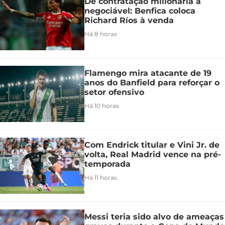
De contratação milionária a
negociável: Benfica coloca
Richard Ríos à venda
Há 8 horas
Flamengo mira atacante de 19
anos do Banfield para reforçar o
setor ofensivo
Há 10 horas
Com Endrick titular e Vini Jr. de
volta, Real Madrid vence na pré-
temporada
Há 11 horas
Messi teria sido alvo de ameaças