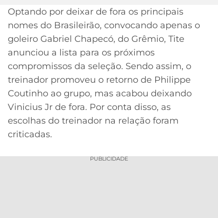
Optando por deixar de fora os principais
MERCADO
CÓDIGO
CORINTHIANS
nomes do Brasileirão, convocando apenas o
DA
DE
LIBERTADORES
BOLA
INDICAÇÃO
goleiro Gabriel Chapecó, do Grêmio, Tite
SÃO
BET365
anunciou a lista para os próximos
PAULO
COPA
PALPITES
DO
compromissos da seleção. Sendo assim, o
CÓDIGO
BRASIL
treinador promoveu o retorno de Philippe
SANTOS
BETANO
Coutinho ao grupo, mas acabou deixando
PREMIER
FLAMENGO
Vinicius Jr de fora. Por conta disso, as
MELHORES
LEAGUE
escolhas do treinador na relação foram
APPS
DE
FLUMINENSE
criticadas.
COPA
APOSTAS
SUL-
BOTAFOGO
AMERICANA
PUBLICIDADE
CASSINOS
ONLINE
VASCO
LIGA
DOS
MELHORES
CAMPEÕES
INTERNACIONAL