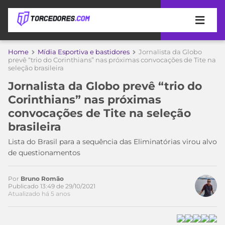
APOSTAS
Home
Mídia Esportiva e bastidores
Jornalista da Globo
prevê “trio do Corinthians” nas próximas convocações de Tite na
seleção brasileira
ÚLTIMAS
DICAS
DE
Jornalista da Globo prevê “trio do
APOSTA
COPA
Corinthians” nas próximas
DO
convocações de Tite na seleção
MUNDO
MELHORES
brasileira
SITES
DE
Lista do Brasil para a sequência das Eliminatórias virou alvo
TIMES
APOSTAS
de questionamentos
2026
CAMPEONATOS
MEU
Por
Bruno Romão
TIME
Publicado 13:49 de 29/10/2021
CÓDIGO
Atualizado há 5 anos
MÍDIA
PROMOCIONAL
BRASILEIRÃO
ESPORTIVA
BETBOOM
PALMEIRAS
SÉRIE
A