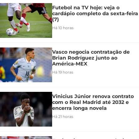
Futebol na TV hoje: veja o
cardápio completo da sexta-feira
(7)
Há 10 horas
Vasco negocia contratação de
Brian Rodríguez junto ao
América-MEX
Há 19 horas
Vinicius Júnior renova contrato
com o Real Madrid até 2032 e
encerra longa novela
Há 21 horas