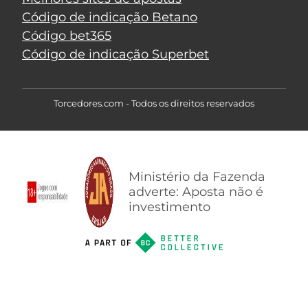
Código de indicação Betano
Código bet365
Código de indicação Superbet
Torcedores.com - Todos os direitos reservados
Ministério da Fazenda
adverte: Aposta não é
investimento