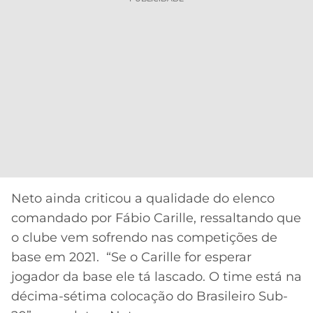
Neto ainda criticou a qualidade do elenco
comandado por Fábio Carille, ressaltando que
o clube vem sofrendo nas competições de
base em 2021. “Se o Carille for esperar
jogador da base ele tá lascado. O time está na
décima-sétima colocação do Brasileiro Sub-