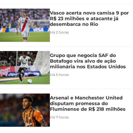
Vasco acerta novo camisa 9 por
R$ 23 milhões e atacante já
desembarca no Rio
Há 2 horas
Grupo que negocia SAF do
Botafogo vira alvo de ação
milionária nos Estados Unidos
Há 5 horas
Arsenal e Manchester United
disputam promessa do
Fluminense de R$ 218 milhões
Há 7 horas