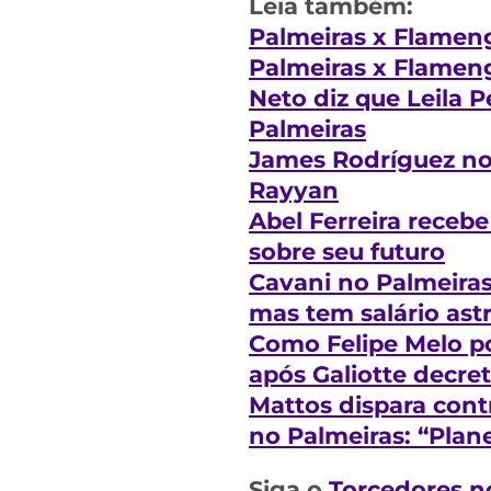
Leia também:
Palmeiras x Flamen
Palmeiras x Flameng
Neto diz que Leila P
Palmeiras
James Rodríguez no
Rayyan
Abel Ferreira receb
sobre seu futuro
Cavani no Palmeiras?
mas tem salário as
Como Felipe Melo p
após Galiotte decreta
Mattos dispara contr
no Palmeiras: “Plan
Siga o
Torcedores n