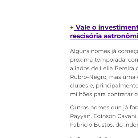
+
Vale o investimen
rescisória astronôm
Alguns nomes já começar
próxima temporada, como
aliados de Leila Pereir
Rubro-Negro, mas uma ev
clubes e, principalment
milhões para contratar o 
Outros nomes que já for
Rayyan, Edinson Cavani, 
Fabrício Bustos, do Ind