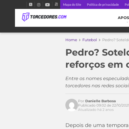
Mapa do Site
Política de privacidade
Pol
APOS
Home
Futebol
Pedro? Soteld
Pedro? Sotel
reforços em 
Entre os nomes especulado
torcedores nas redes sociai
Por
Danielle Barbosa
Publicado 09:02 de 22/10/202
Atualizado há 2 anos
Depois de uma temporada