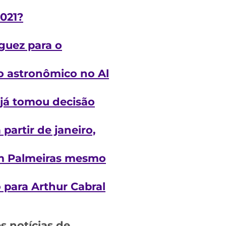
021?
íguez para o
o astronômico no Al
 já tomou decisão
partir de janeiro,
om Palmeiras mesmo
o para Arthur Cabral
 notícias de