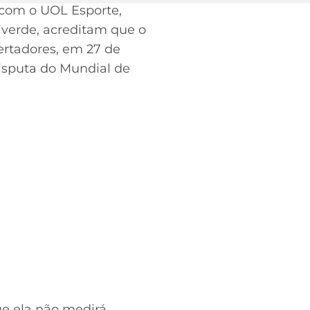
 com o UOL Esporte,
viverde, acreditam que o
ertadores, em 27 de
isputa do Mundial de
ue ela não medirá