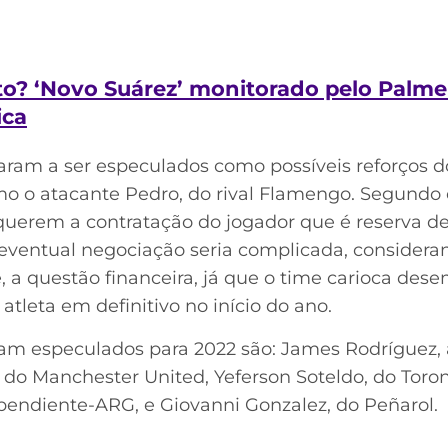
to? ‘Novo Suárez’ monitorado pelo Palme
ica
am a ser especulados como possíveis reforços d
 o atacante Pedro, do rival Flamengo. Segundo o 
a querem a contratação do jogador que é reserva d
entual negociação seria complicada, considerand
e, a questão financeira, já que o time carioca de
atleta em definitivo no início do ano.
am especulados para 2022 são: James Rodríguez, 
do Manchester United, Yeferson Soteldo, do Toront
ependiente-ARG, e Giovanni Gonzalez, do Peñarol.