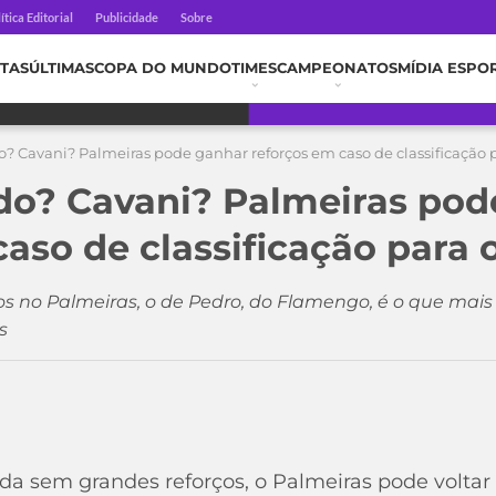
ítica Editorial
Publicidade
Sobre
TAS
ÚLTIMAS
COPA DO MUNDO
TIMES
CAMPEONATOS
MÍDIA ESPO
o? Cavani? Palmeiras pode ganhar reforços em caso de classificação 
do? Cavani? Palmeiras pod
caso de classificação para 
s no Palmeiras, o de Pedro, do Flamengo, é o que mai
s
1
 sem grandes reforços, o Palmeiras pode voltar 