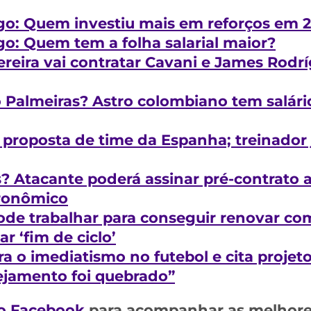
go: Quem investiu mais em reforços em 2
o: Quem tem a folha salarial maior?
ereira vai contratar Cavani e James Rodr
 Palmeiras? Astro colombiano tem salári
e proposta de time da Espanha; treinador
 Atacante poderá assinar pré-contrato a 
tronômico
ode trabalhar para conseguir renovar c
r ‘fim de ciclo’
a o imediatismo no futebol e cita projet
ejamento foi quebrado”
o Facebook
para acompanhar as melhores