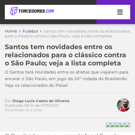
APOSTAS
Home
Futebol
Santos tem novidades entre os relacionados
para o clássico contra o São Paulo; veja a lista completa
ÚLTIMAS
DICAS
Santos tem novidades entre os
DE
relacionados para o clássico contra
APOSTA
COPA
o São Paulo; veja a lista completa
DO
MUNDO
MELHORES
O Santos terá novidades entre os atletas que viajaram para
SITES
encarar o São Paulo, em jogo da 24ª rodada do Brasileirão.
Acesse o perfil do autor
DE
Veja os relacionados do Peixe!
TIMES
no Twitter
APOSTAS
2026
Por
Diego Lucio Castro de Oliveira
CAMPEONATOS
MEU
Publicado 08:34 de 07/10/2021
Atualizado há 2 anos
TIME
CÓDIGO
MÍDIA
PROMOCIONAL
BRASILEIRÃO
ESPORTIVA
BETBOOM
PALMEIRAS
SÉRIE
A