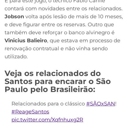
CASSINOS
E para este jogo, o técnico Fábio Carille
ONLINE
contará com novidades entre os relacionados.
LALIGA
2026
GRÊMIO
Jobson
volta após lesão de mais de 10 meses,
e deve figurar entre os reservas. Outro que
ATLÉTICO
também deve reforçar o banco alvinegro é
MG
Vinicius Balieiro
, que estava em processo de
renovação contratual e não vinha sendo
CRUZEIRO
utilizado.
Veja os relacionados do
Santos para encarar o São
Paulo pelo Brasileirão:
Relacionados para o clássico
#SÃOxSAN
!
#ReageSantos
pic.twitter.com/Xqfnhuxg2R