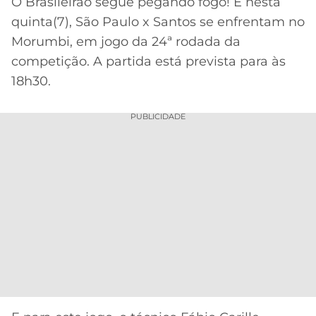
O Brasileirão segue pegando fogo! E nesta
quinta(7), São Paulo x Santos se enfrentam no
MERCADO
CÓDIGO
CORINTHIANS
DA
DE
LIBERTADORES
Morumbi, em jogo da 24ª rodada da
BOLA
INDICAÇÃO
competição. A partida está prevista para às
SÃO
BET365
PAULO
COPA
18h30.
PALPITES
DO
CÓDIGO
BRASIL
SANTOS
PUBLICIDADE
BETANO
PREMIER
FLAMENGO
MELHORES
LEAGUE
APPS
DE
FLUMINENSE
COPA
APOSTAS
SUL-
BOTAFOGO
AMERICANA
CASSINOS
ONLINE
VASCO
LIGA
DOS
MELHORES
CAMPEÕES
INTERNACIONAL