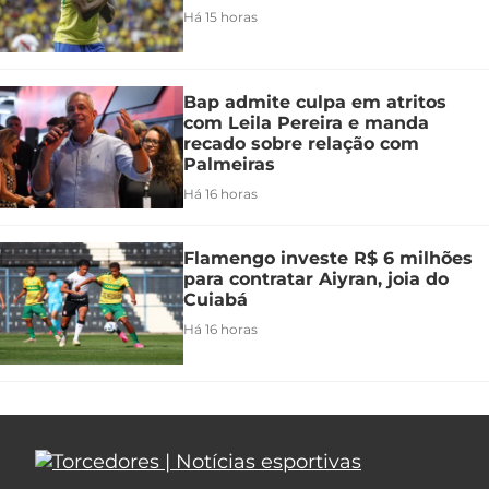
Há 15 horas
Bap admite culpa em atritos
com Leila Pereira e manda
recado sobre relação com
Palmeiras
Há 16 horas
Flamengo investe R$ 6 milhões
para contratar Aiyran, joia do
Cuiabá
Há 16 horas