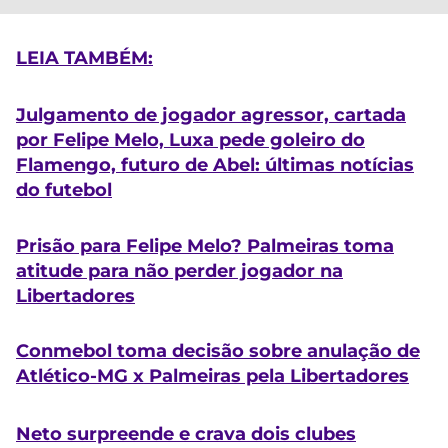
LEIA TAMBÉM:
Julgamento de jogador agressor, cartada
por Felipe Melo, Luxa pede goleiro do
Flamengo, futuro de Abel: últimas notícias
do futebol
Prisão para Felipe Melo? Palmeiras toma
atitude para não perder jogador na
Libertadores
Conmebol toma decisão sobre anulação de
Atlético-MG x Palmeiras pela Libertadores
Neto surpreende e crava dois clubes