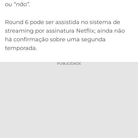
ou “não”.
Round 6 pode ser assistida no sistema de
streaming por assinatura Netflix; ainda não
há confirmação sobre uma segunda
temporada.
PUBLICIDADE