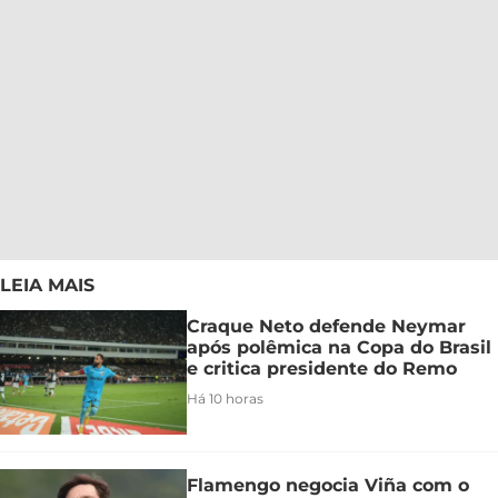
LEIA MAIS
Craque Neto defende Neymar
após polêmica na Copa do Brasil
e critica presidente do Remo
Há 10 horas
Flamengo negocia Viña com o