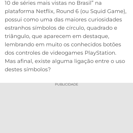
10 de séries mais vistas no Brasil” na
MERCADO
CÓDIGO
CORINTHIANS
plataforma Netflix, Round 6 (ou Squid Game),
DA
DE
LIBERTADORES
possui como uma das maiores curiosidades
BOLA
INDICAÇÃO
SÃO
estranhos símbolos de círculo, quadrado e
BET365
PAULO
COPA
triângulo, que aparecem em destaque,
PALPITES
DO
lembrando em muito os conhecidos botões
CÓDIGO
BRASIL
SANTOS
BETANO
dos controles de videogames PlayStation.
Mas afinal, existe alguma ligação entre o uso
PREMIER
FLAMENGO
MELHORES
LEAGUE
destes símbolos?
APPS
DE
FLUMINENSE
COPA
PUBLICIDADE
APOSTAS
SUL-
BOTAFOGO
AMERICANA
CASSINOS
ONLINE
VASCO
LIGA
DOS
MELHORES
CAMPEÕES
INTERNACIONAL