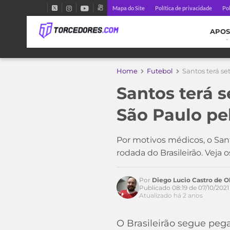
Mapa do Site
Política de privacidade
Pol
APOS
Home
Futebol
Santos terá se
Santos terá s
São Paulo pel
Acesse o perfil do autor
Por motivos médicos, o Sant
no Twitter
rodada do Brasileirão. Veja
Por
Diego Lucio Castro de Ol
Publicado 08:19 de 07/10/2021
Atualizado há 2 anos
O Brasileirão segue peg