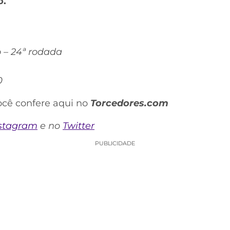
o.
o – 24ª rodada
0
ocê confere aqui no
Torcedores.com
stagram
e no
Twitter
PUBLICIDADE