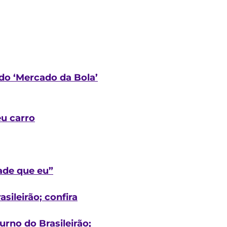
do ‘Mercado da Bola’
eu carro
ade que eu”
ileirão; confira
rno do Brasileirão;