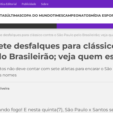
ítica Editorial
Publicidade
Sobre
TAS
ÚLTIMAS
COPA DO MUNDO
TIMES
CAMPEONATOS
MÍDIA ESPO
te desfalques para clássico contra o São Paulo pelo Brasileirão; veja q
ete desfalques para clássic
o Brasileirão; veja quem es
os não deve contar com sete atletas para encarar o São 
 os nomes
iveira
ando fogo! E nesta quinta(7), São Paulo x Santos 