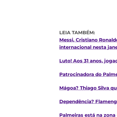
LEIA TAMBÉM:
Messi, Cristiano Ronal
internacional nesta jan
Luto! Aos 31 anos, joga
Patrocinadora do Palmei
Mágoa? Thiago Silva qu
Dependência? Flamengo 
Palmeiras está na zona