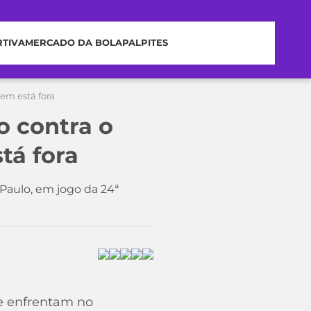
RTIVA
MERCADO DA BOLA
PALPITES
uem está fora
o contra o
tá fora
Paulo, em jogo da 24ª
se enfrentam no