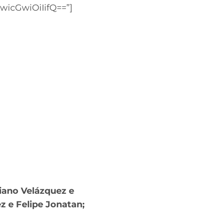
icGwiOiIifQ==”]
liano Velázquez e
 e Felipe Jonatan;