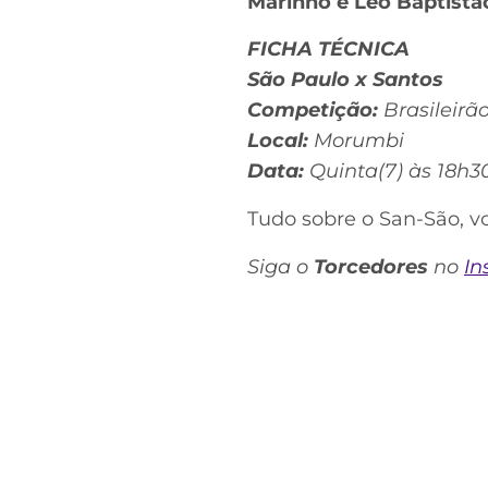
Marinho e Léo Baptistã
FICHA TÉCNICA
São Paulo x Santos
Competição:
Brasileirã
Local:
Morumbi
Data:
Quinta(7) às 18h3
Tudo sobre o San-São, v
Siga o
Torcedores
no
In