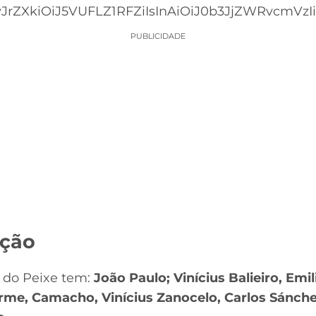
JrZXkiOiJ5VUFLZ1RFZiIsInAiOiJ0b3JjZWRvcmVzIiw
PUBLICIDADE
ação
 do Peixe tem:
João Paulo; Vinícius Balieiro, Emi
me, Camacho, Vinícius Zanocelo, Carlos Sánchez