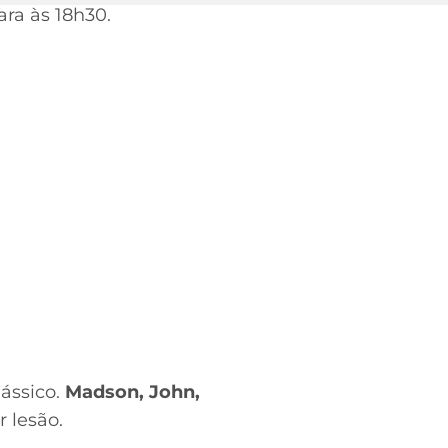
ra às 18h30.
lássico.
Madson, John,
r lesão.