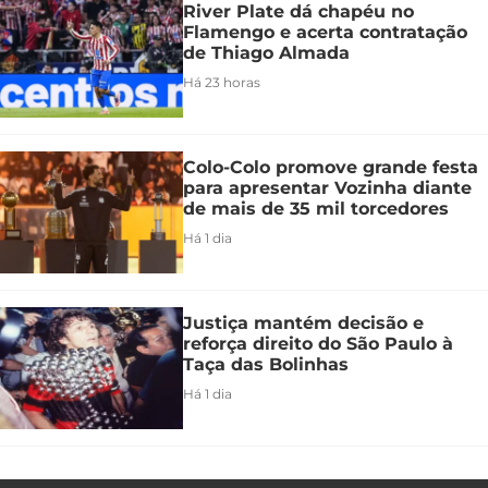
River Plate dá chapéu no
Flamengo e acerta contratação
de Thiago Almada
Há 23 horas
Colo-Colo promove grande festa
para apresentar Vozinha diante
de mais de 35 mil torcedores
Há 1 dia
Justiça mantém decisão e
reforça direito do São Paulo à
Taça das Bolinhas
Há 1 dia