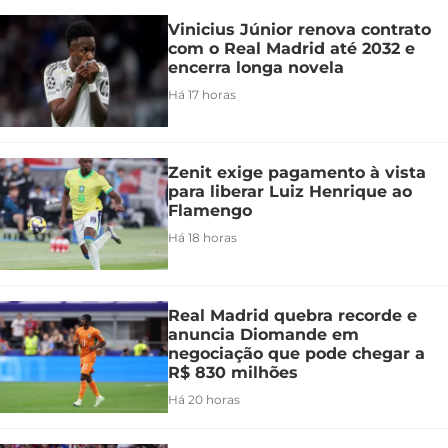
Vinicius Júnior renova contrato
com o Real Madrid até 2032 e
encerra longa novela
Há 17 horas
Zenit exige pagamento à vista
para liberar Luiz Henrique ao
Flamengo
Há 18 horas
Real Madrid quebra recorde e
anuncia Diomande em
negociação que pode chegar a
R$ 830 milhões
Há 20 horas