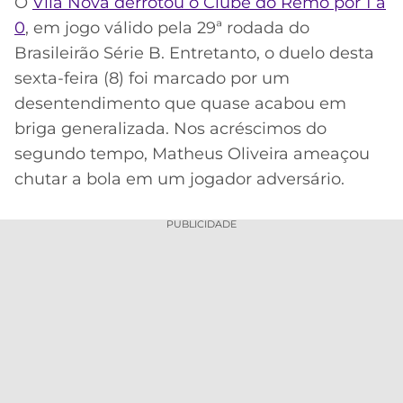
O
Vila Nova derrotou o Clube do Remo por 1 a
0
, em jogo válido pela 29ª rodada do
MERCADO
CÓDIGO
CORINTHIANS
DA
DE
LIBERTADORES
Brasileirão Série B. Entretanto, o duelo desta
BOLA
INDICAÇÃO
sexta-feira (8) foi marcado por um
SÃO
BET365
PAULO
COPA
desentendimento que quase acabou em
PALPITES
DO
briga generalizada. Nos acréscimos do
CÓDIGO
BRASIL
SANTOS
segundo tempo, Matheus Oliveira ameaçou
BETANO
chutar a bola em um jogador adversário.
PREMIER
FLAMENGO
MELHORES
LEAGUE
APPS
PUBLICIDADE
DE
FLUMINENSE
COPA
APOSTAS
SUL-
BOTAFOGO
AMERICANA
CASSINOS
ONLINE
VASCO
LIGA
DOS
MELHORES
CAMPEÕES
INTERNACIONAL