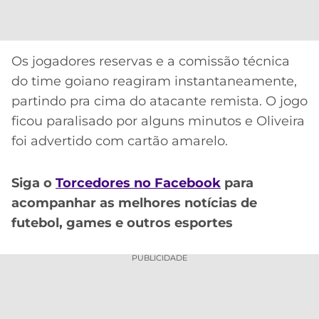
CASSINOS
ONLINE
LALIGA
2026
GRÊMIO
Os jogadores reservas e a comissão técnica
ATLÉTICO
do time goiano reagiram instantaneamente,
MG
partindo pra cima do atacante remista. O jogo
ficou paralisado por alguns minutos e Oliveira
CRUZEIRO
foi advertido com cartão amarelo.
Siga o
Torcedores no Facebook
para
acompanhar as melhores notícias de
futebol, games e outros esportes
PUBLICIDADE