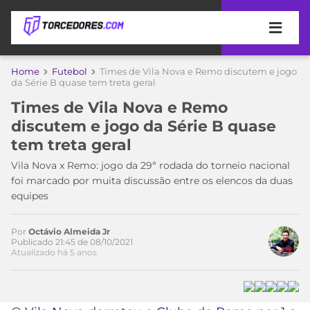
APOSTAS
Home
Futebol
Times de Vila Nova e Remo discutem e jogo
da Série B quase tem treta geral
ÚLTIMAS
DICAS
Times de Vila Nova e Remo
DE
discutem e jogo da Série B quase
APOSTA
COPA
tem treta geral
DO
MUNDO
MELHORES
Vila Nova x Remo: jogo da 29ª rodada do torneio nacional
SITES
foi marcado por muita discussão entre os elencos da duas
DE
equipes
TIMES
Acesse o perfil do autor
APOSTAS
no Twitter
2026
Por
Octávio Almeida Jr
CAMPEONATOS
MEU
Publicado 21:45 de 08/10/2021
Atualizado há 5 anos
TIME
CÓDIGO
MÍDIA
PROMOCIONAL
BRASILEIRÃO
ESPORTIVA
BETBOOM
PALMEIRAS
SÉRIE
A