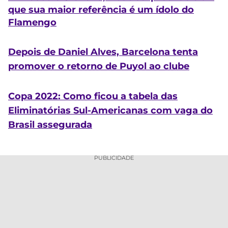
que sua maior referência é um ídolo do
Flamengo
Depois de Daniel Alves, Barcelona tenta
promover o retorno de Puyol ao clube
Copa 2022: Como ficou a tabela das
Eliminatórias Sul-Americanas com vaga do
Brasil assegurada
PUBLICIDADE