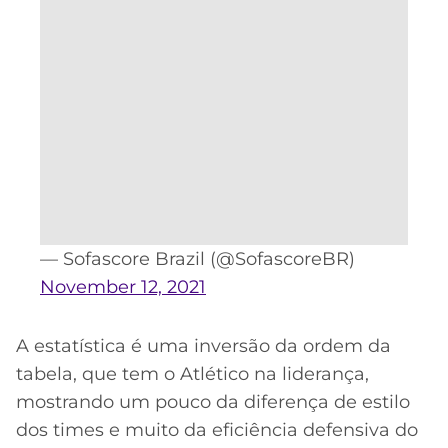
— Sofascore Brazil (@SofascoreBR)
November 12, 2021
A estatística é uma inversão da ordem da
tabela, que tem o Atlético na liderança,
mostrando um pouco da diferença de estilo
dos times e muito da eficiência defensiva do