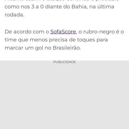
CASSINOS
como nos 3 a 0 diante do Bahia, na última
ONLINE
LALIGA
2026
GRÊMIO
rodada.
ATLÉTICO
De acordo com o
SofaScore
, o rubro-negro é o
MG
time que menos precisa de toques para
marcar um gol no Brasileirão.
CRUZEIRO
PUBLICIDADE