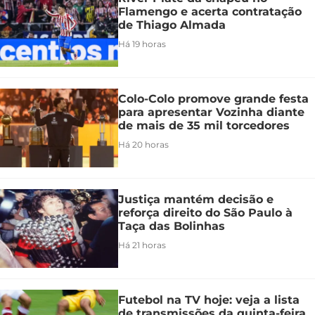
Flamengo e acerta contratação
de Thiago Almada
Há 19 horas
Colo-Colo promove grande festa
para apresentar Vozinha diante
de mais de 35 mil torcedores
Há 20 horas
Justiça mantém decisão e
reforça direito do São Paulo à
Taça das Bolinhas
Há 21 horas
Futebol na TV hoje: veja a lista
de transmissões da quinta-feira