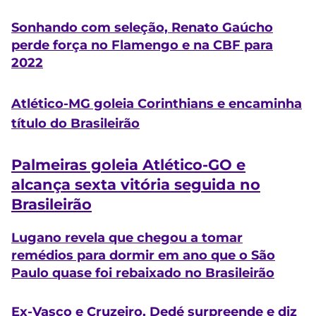
Sonhando com seleção, Renato Gaúcho
perde força no Flamengo e na CBF para
2022
Atlético-MG goleia Corinthians e encaminha
título do Brasileirão
Palmeiras goleia Atlético-GO e
alcança sexta vitória seguida no
Brasileirão
Lugano revela que chegou a tomar
remédios para dormir em ano que o São
Paulo quase foi rebaixado no Brasileirão
Ex-Vasco e Cruzeiro, Dedé surpreende e diz