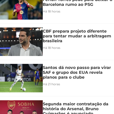
Barcelona rumo ao PSG
Há 18 horas
CBF prepara projeto diferente
para tentar mudar a arbitragem
brasileira
Há 18 horas
Santos dá novo passo para virar
SAF e grupo dos EUA revela
planos para o clube
Há 21 horas
Segunda maior contratação da
história do Arsenal, Bruno
Guimarães é anunciado