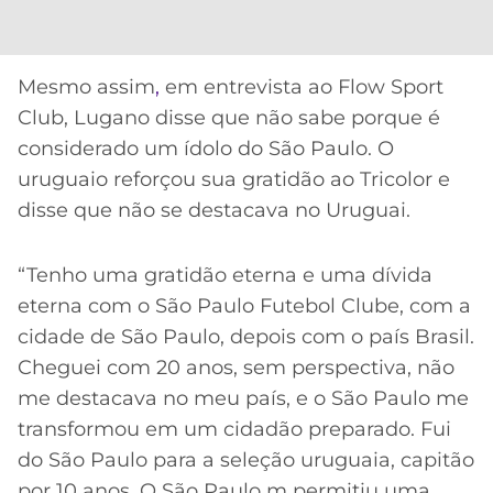
CASSINOS
ONLINE
LALIGA
2026
GRÊMIO
Mesmo assim
,
em entrevista ao Flow Sport
ATLÉTICO
Club, Lugano disse que não sabe porque é
MG
considerado um ídolo do São Paulo. O
uruguaio reforçou sua gratidão ao Tricolor e
CRUZEIRO
disse que não se destacava no Uruguai.
“Tenho uma gratidão eterna e uma dívida
eterna com o São Paulo Futebol Clube, com a
cidade de São Paulo, depois com o país Brasil.
Cheguei com 20 anos, sem perspectiva, não
me destacava no meu país, e o São Paulo me
transformou em um cidadão preparado. Fui
do São Paulo para a seleção uruguaia, capitão
por 10 anos. O São Paulo m permitiu uma