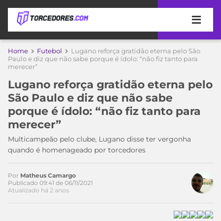
APOSTAS
Home
Futebol
Lugano reforça gratidão eterna pelo São
Paulo e diz que não sabe porque é ídolo: “não fiz tanto para
merecer”
ÚLTIMAS
DICAS
DE
Lugano reforça gratidão eterna pelo
APOSTA
COPA
São Paulo e diz que não sabe
DO
porque é ídolo: “não fiz tanto para
Acesse o perfil do autor
MUNDO
MELHORES
merecer”
no Twitter
SITES
DE
Multicampeão pelo clube, Lugano disse ter vergonha
TIMES
APOSTAS
quando é homenageado por torcedores
2026
CAMPEONATOS
MEU
Por
Matheus Camargo
TIME
Publicado 09:41 de 06/11/2021
CÓDIGO
Atualizado há 2 anos
MÍDIA
PROMOCIONAL
BRASILEIRÃO
ESPORTIVA
BETBOOM
PALMEIRAS
SÉRIE
A