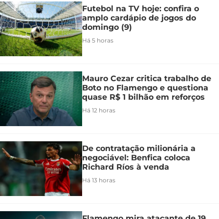
Futebol na TV hoje: confira o
amplo cardápio de jogos do
domingo (9)
Há 5 horas
Mauro Cezar critica trabalho de
Boto no Flamengo e questiona
quase R$ 1 bilhão em reforços
Há 12 horas
De contratação milionária a
negociável: Benfica coloca
Richard Ríos à venda
Há 13 horas
Flamengo mira atacante de 19