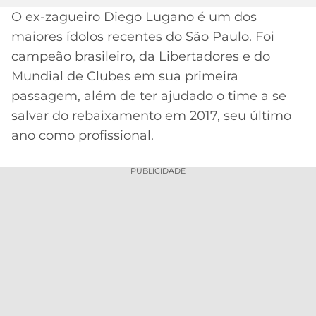
O ex-zagueiro Diego Lugano é um dos
MERCADO
CÓDIGO
CORINTHIANS
maiores ídolos recentes do São Paulo. Foi
DA
DE
LIBERTADORES
BOLA
INDICAÇÃO
campeão brasileiro, da Libertadores e do
SÃO
BET365
Mundial de Clubes em sua primeira
PAULO
COPA
PALPITES
DO
passagem, além de ter ajudado o time a se
CÓDIGO
BRASIL
salvar do rebaixamento em 2017, seu último
SANTOS
BETANO
ano como profissional.
PREMIER
FLAMENGO
MELHORES
LEAGUE
PUBLICIDADE
APPS
DE
FLUMINENSE
COPA
APOSTAS
SUL-
BOTAFOGO
AMERICANA
CASSINOS
ONLINE
VASCO
LIGA
DOS
MELHORES
CAMPEÕES
INTERNACIONAL