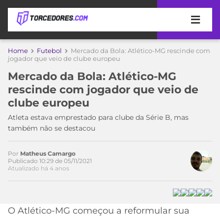
APOSTAS
Home
Futebol
Mercado da Bola: Atlético-MG rescinde com
jogador que veio de clube europeu
ÚLTIMAS
DICAS
Mercado da Bola: Atlético-MG
DE
rescinde com jogador que veio de
APOSTA
COPA
clube europeu
DO
Acesse o perfil do autor
MUNDO
MELHORES
Atleta estava emprestado para clube da Série B, mas
no Twitter
SITES
também não se destacou
DE
TIMES
APOSTAS
Por
Matheus Camargo
2026
Publicado 10:29 de 05/11/2021
Atualizado há 4 anos
CAMPEONATOS
MEU
TIME
CÓDIGO
MÍDIA
PROMOCIONAL
BRASILEIRÃO
ESPORTIVA
BETBOOM
PALMEIRAS
SÉRIE
O Atlético-MG começou a reformular sua
A