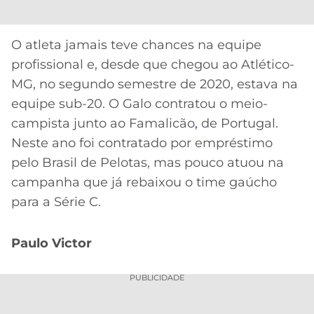
CASSINOS
ONLINE
LALIGA
2026
GRÊMIO
O atleta jamais teve chances na equipe
profissional e, desde que chegou ao Atlético-
ATLÉTICO
MG, no segundo semestre de 2020, estava na
MG
equipe sub-20. O Galo contratou o meio-
campista junto ao Famalicão
,
de Portugal.
CRUZEIRO
Neste ano foi contratado por empréstimo
pelo Brasil de Pelotas, mas pouco atuou na
campanha que já rebaixou o time gaúcho
para a Série C.
Paulo Victor
PUBLICIDADE