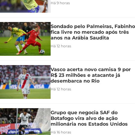
Há 9 horas
Sondado pelo Palmeiras, Fabinho
fica livre no mercado após três
anos na Arábia Saudita
Há 12 horas
Vasco acerta novo camisa 9 por
R$ 23 milhões e atacante já
desembarca no Rio
Há 12 horas
Grupo que negocia SAF do
Botafogo vira alvo de ação
milionária nos Estados Unidos
Há 16 horas