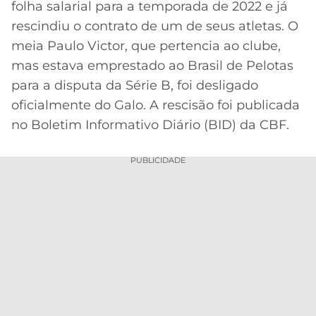
folha salarial para a temporada de 2022 e já
MERCADO
CÓDIGO
CORINTHIANS
rescindiu o contrato de um de seus atletas. O
DA
DE
LIBERTADORES
meia Paulo Victor, que pertencia ao clube,
BOLA
INDICAÇÃO
SÃO
mas estava emprestado ao Brasil de Pelotas
BET365
PAULO
COPA
para a disputa da Série B, foi desligado
PALPITES
DO
oficialmente do Galo. A rescisão foi publicada
CÓDIGO
BRASIL
SANTOS
BETANO
no Boletim Informativo Diário (BID) da CBF.
PREMIER
FLAMENGO
MELHORES
LEAGUE
PUBLICIDADE
APPS
DE
FLUMINENSE
COPA
APOSTAS
SUL-
BOTAFOGO
AMERICANA
CASSINOS
ONLINE
VASCO
LIGA
DOS
MELHORES
CAMPEÕES
INTERNACIONAL