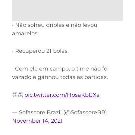
• Não sofreu dribles e não levou
amarelos.
• Recuperou 21 bolas.
• Com ele em campo, o time não foi
vazado e ganhou todas as partidas.
👏👏
pic.twitter.com/HpsaKbIJXa
— Sofascore Brazil (@SofascoreBR)
November 14, 2021