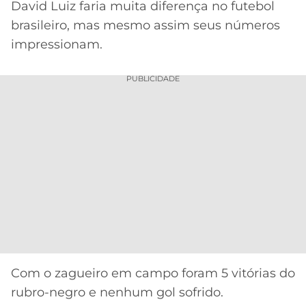
David Luiz faria muita diferença no futebol
MERCADO
CÓDIGO
CORINTHIANS
brasileiro, mas mesmo assim seus números
DA
DE
LIBERTADORES
impressionam.
BOLA
INDICAÇÃO
SÃO
BET365
PAULO
COPA
PUBLICIDADE
PALPITES
DO
CÓDIGO
BRASIL
SANTOS
BETANO
PREMIER
FLAMENGO
MELHORES
LEAGUE
APPS
DE
FLUMINENSE
COPA
APOSTAS
SUL-
BOTAFOGO
AMERICANA
CASSINOS
ONLINE
VASCO
LIGA
Com o zagueiro em campo foram 5 vitórias do
DOS
MELHORES
CAMPEÕES
rubro-negro e nenhum gol sofrido.
INTERNACIONAL