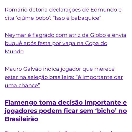
Romário detona declarações de Edmundo e
cita ‘ciúme bobo’: “Isso é babaquice”
Neymar é flagrado com atriz da Globo e envia
buquê após festa por vaga na Copa do
Mundo
Mauro Galvão indica jogador que merece
estar na seleção brasileira: “é importante dar
uma chance”
Flamengo toma decisão importante e
jogadores podem ficar sem ‘bicho’ no
Brasileirão