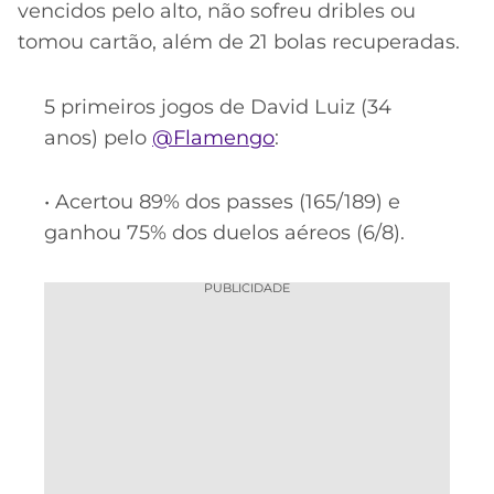
vencidos pelo alto, não sofreu dribles ou
tomou cartão, além de 21 bolas recuperadas.
5 primeiros jogos de David Luiz (34
anos) pelo
@Flamengo
:
• Acertou 89% dos passes (165/189) e
ganhou 75% dos duelos aéreos (6/8).
PUBLICIDADE