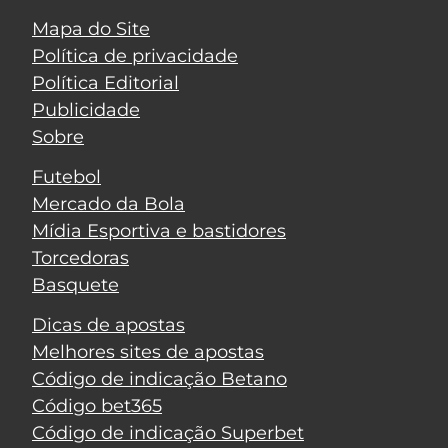
Mapa do Site
Política de privacidade
Política Editorial
Publicidade
Sobre
Futebol
Mercado da Bola
Mídia Esportiva e bastidores
Torcedoras
Basquete
Dicas de apostas
Melhores sites de apostas
Código de indicação Betano
Código bet365
Código de indicação Superbet