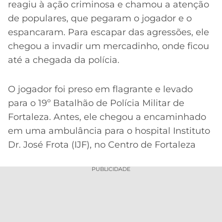
CASSINOS
reagiu à ação criminosa e chamou a atenção
ONLINE
LALIGA
de populares, que pegaram o jogador e o
2026
GRÊMIO
espancaram. Para escapar das agressões, ele
chegou a invadir um mercadinho, onde ficou
ATLÉTICO
até a chegada da polícia.
MG
CRUZEIRO
O jogador foi preso em flagrante e levado
para o 19º Batalhão de Polícia Militar de
Fortaleza. Antes, ele chegou a encaminhado
em uma ambulância para o hospital Instituto
Dr. José Frota (IJF), no Centro de Fortaleza
PUBLICIDADE