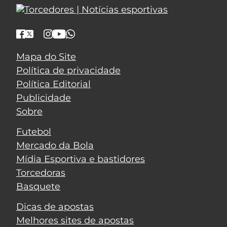
Mapa do Site
Política de privacidade
Política Editorial
Publicidade
Sobre
Futebol
Mercado da Bola
Mídia Esportiva e bastidores
Torcedoras
Basquete
Dicas de apostas
Melhores sites de apostas