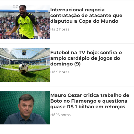
Internacional negocia
contratação de atacante que
disputou a Copa do Mundo
Há 3 horas
Futebol na TV hoje: confira o
amplo cardápio de jogos do
domingo (9)
Há 9 horas
Mauro Cezar critica trabalho de
Boto no Flamengo e questiona
quase R$ 1 bilhão em reforços
Há 16 horas