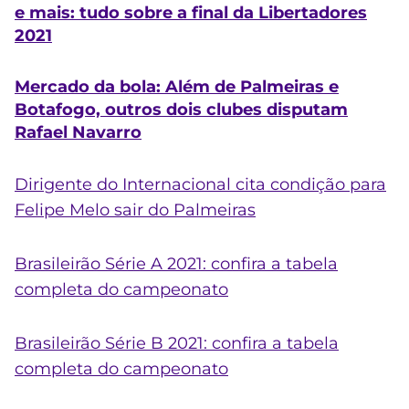
e mais: tudo sobre a final da Libertadores
2021
Mercado da bola: Além de Palmeiras e
Botafogo, outros dois clubes disputam
Rafael Navarro
Dirigente do Internacional cita condição para
Felipe Melo sair do Palmeiras
Brasileirão Série A 2021: confira a tabela
completa do campeonato
Brasileirão Série B 2021: confira a tabela
completa do campeonato