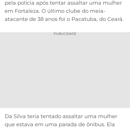
pela polícia após tentar assaltar uma mulher
MERCADO
CÓDIGO
CORINTHIANS
em Fortaleza. O último clube do meia-
DA
DE
LIBERTADORES
atacante de 38 anos foi o Pacatuba, do Ceará.
BOLA
INDICAÇÃO
SÃO
BET365
PAULO
COPA
PUBLICIDADE
PALPITES
DO
CÓDIGO
BRASIL
SANTOS
BETANO
PREMIER
FLAMENGO
MELHORES
LEAGUE
APPS
DE
FLUMINENSE
COPA
APOSTAS
SUL-
BOTAFOGO
AMERICANA
CASSINOS
ONLINE
VASCO
LIGA
Da Silva teria tentado assaltar uma mulher
DOS
MELHORES
CAMPEÕES
que estava em uma parada de ônibus. Ela
INTERNACIONAL