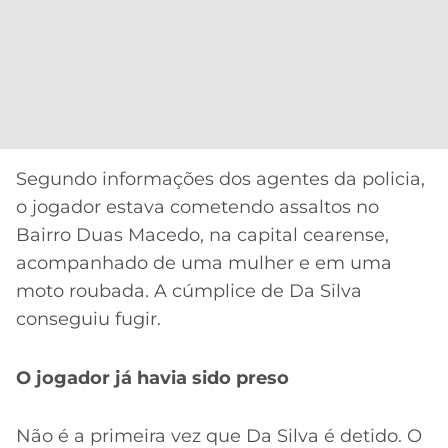
Segundo informações dos agentes da policia,
o jogador estava cometendo assaltos no
Bairro Duas Macedo, na capital cearense,
acompanhado de uma mulher e em uma
moto roubada. A cúmplice de Da Silva
conseguiu fugir.
O jogador já havia sido preso
Não é a primeira vez que Da Silva é detido. O