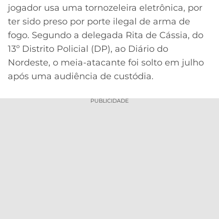
jogador usa uma tornozeleira eletrônica, por
ter sido preso por porte ilegal de arma de
fogo. Segundo a delegada Rita de Cássia, do
13º Distrito Policial (DP), ao Diário do
Nordeste, o meia-atacante foi solto em julho
após uma audiência de custódia.
PUBLICIDADE