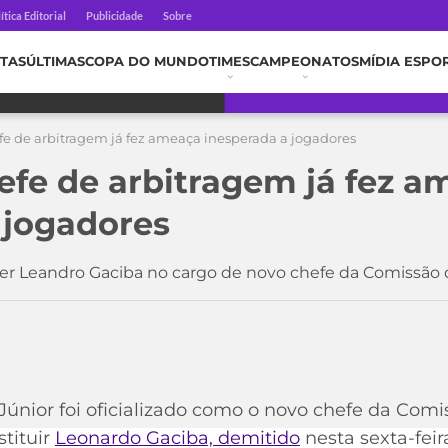
ítica Editorial
Publicidade
Sobre
TAS
ÚLTIMAS
COPA DO MUNDO
TIMES
CAMPEONATOS
MÍDIA ESPO
fe de arbitragem já fez ameaça inesperada a jogadores
efe de arbitragem já fez a
 jogadores
eder Leandro Gaciba no cargo de novo chefe da Comissão
 Júnior foi oficializado como o novo chefe da Com
tituir
Leonardo Gaciba, demitido
nesta sexta-feira