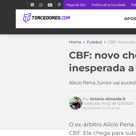
Mapa do Site
Política de privacidade
Pol
APOS
Home
Futebol
CBF: novo che
CBF: novo ch
inesperada a
Acesse o perfil do autor
Alício Pena Júnior vai suc
no Twitter
Por
Octávio Almeida Jr
Publicado 14:42 de 12/11/2021
Atualizado há 3 anos
O ex-árbitro Alício Pena
CBF. Ele chega para subs