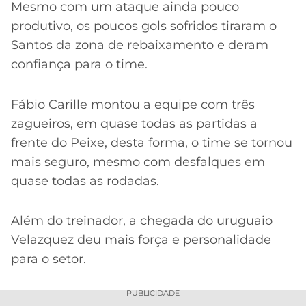
Mesmo com um ataque ainda pouco
produtivo, os poucos gols sofridos tiraram o
Santos da zona de rebaixamento e deram
confiança para o time.
Fábio Carille montou a equipe com três
zagueiros, em quase todas as partidas a
frente do Peixe, desta forma, o time se tornou
mais seguro, mesmo com desfalques em
quase todas as rodadas.
Além do treinador, a chegada do uruguaio
Velazquez deu mais força e personalidade
para o setor.
PUBLICIDADE