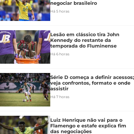
negociar brasileiro
Há 5 horas
Lesão em clássico tira John
Kennedy do restante da
temporada do Fluminense
Há 6 horas
Série D começa a definir acessos;
veja confrontos, formato e onde
assistir
Há 7 horas
Luiz Henrique não vai para o
Flamengo e estafe explica fim
das negociações