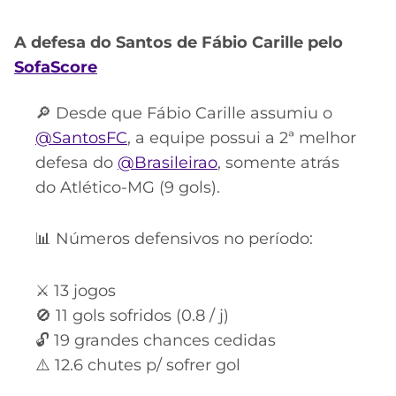
A defesa do Santos de Fábio Carille pelo
SofaScore
🔎 Desde que Fábio Carille assumiu o
@SantosFC
, a equipe possui a 2ª melhor
defesa do
@Brasileirao
, somente atrás
do Atlético-MG (9 gols).
📊 Números defensivos no período:
⚔️ 13 jogos
🚫 11 gols sofridos (0.8 / j)
🔓 19 grandes chances cedidas
⚠️ 12.6 chutes p/ sofrer gol