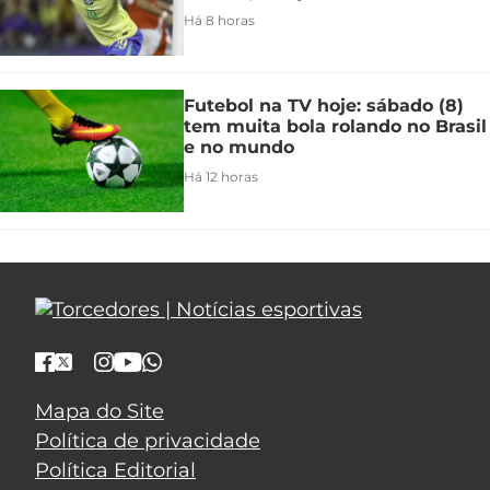
Há 8 horas
Futebol na TV hoje: sábado (8)
tem muita bola rolando no Brasil
e no mundo
Há 12 horas
Mapa do Site
Política de privacidade
Política Editorial