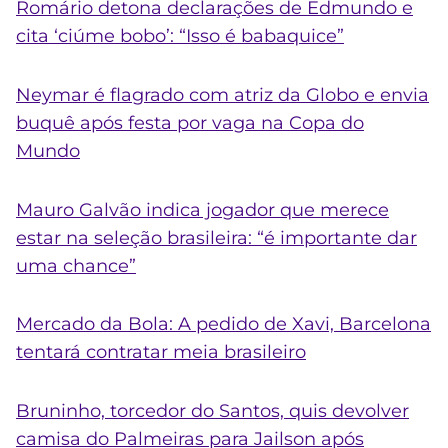
Romário detona declarações de Edmundo e
cita ‘ciúme bobo’: “Isso é babaquice”
Neymar é flagrado com atriz da Globo e envia
buquê após festa por vaga na Copa do
Mundo
Mauro Galvão indica jogador que merece
estar na seleção brasileira: “é importante dar
uma chance”
Mercado da Bola: A pedido de Xavi, Barcelona
tentará contratar meia brasileiro
Bruninho, torcedor do Santos, quis devolver
camisa do Palmeiras para Jailson após