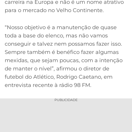
carreira na Europa e não é um nome atrativo
para o mercado no Velho Continente.
“Nosso objetivo é a manutenção de quase
toda a base do elenco, mas não vamos
conseguir e talvez nem possamos fazer isso.
Sempre também é benéfico fazer algumas
mexidas, que sejam poucas, com a intenção
de manter o nível”, afirmou o diretor de
futebol do Atlético, Rodrigo Caetano, em
entrevista recente à rádio 98 FM.
PUBLICIDADE