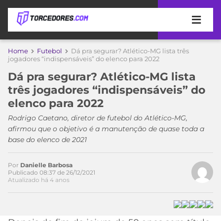
APOSTAS
Home
Futebol
Dá pra segurar? Atlético-MG lista três
jogadores “indispensáveis” do elenco para 2022
ÚLTIMAS
DICAS
Dá pra segurar? Atlético-MG lista
DE
três jogadores “indispensáveis” do
APOSTA
COPA
elenco para 2022
DO
MUNDO
MELHORES
Rodrigo Caetano, diretor de futebol do Atlético-MG,
SITES
afirmou que o objetivo é a manutenção de quase toda a
DE
base do elenco de 2021
TIMES
APOSTAS
2026
Por
Danielle Barbosa
CAMPEONATOS
MEU
Publicado 08:37 de 26/12/2021
Atualizado há 4 anos
TIME
CÓDIGO
MÍDIA
PROMOCIONAL
BRASILEIRÃO
ESPORTIVA
BETBOOM
PALMEIRAS
SÉRIE
A