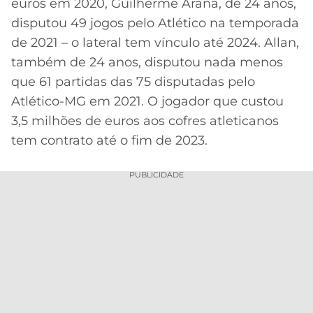
euros em 2020, Guilherme Arana, de 24 anos,
disputou 49 jogos pelo Atlético na temporada
de 2021 – o lateral tem vínculo até 2024. Allan,
também de 24 anos, disputou nada menos
que 61 partidas das 75 disputadas pelo
Atlético-MG em 2021. O jogador que custou
3,5 milhões de euros aos cofres atleticanos
tem contrato até o fim de 2023.
PUBLICIDADE