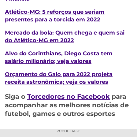
Atlético-MG: 5 reforços que seriam
presentes para a torcida em 2022
Mercado da bola: Quem chega e quem sai
do Atlético-MG em 2022
Alvo do Corinthians, Diego Costa tem
salário milionário; veja valores
Orçamento do Galo para 2022 projeta
receita astronômica; veja os valores
Siga o
Torcedores no Facebook
para
acompanhar as melhores notícias de
futebol, games e outros esportes
PUBLICIDADE