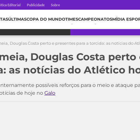
ítica Editorial
Publicidade
Sobre
TAS
ÚLTIMAS
COPA DO MUNDO
TIMES
CAMPEONATOS
MÍDIA ESPO
ia, Douglas Costa perto e presentes para a torcida: as notícias do Atlé
meia, Douglas Costa perto 
: as notícias do Atlético ho
a internamente possíveis reforços para o meio e ataque
otícias de hoje no
Galo