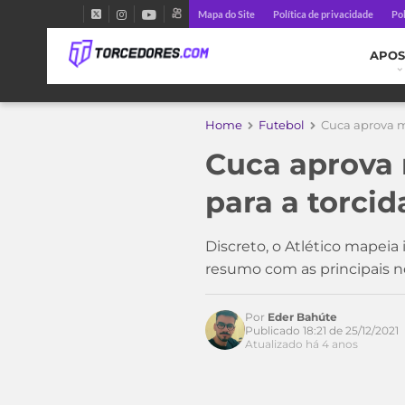
Mapa do Site
Política de privacidade
Pol
APOS
Home
Futebol
Cuca aprova me
Cuca aprova 
para a torcida
Discreto, o Atlético mapei
resumo com as principais n
Por
Eder Bahúte
Publicado 18:21 de 25/12/2021
Atualizado há 4 anos
Acesse o perfil do autor
no Twitter