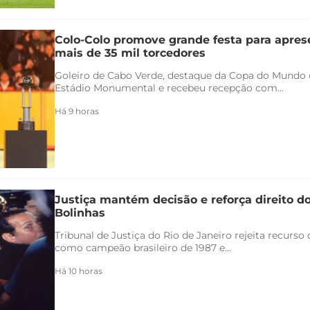
Colo-Colo promove grande festa para apres
mais de 35 mil torcedores
Goleiro de Cabo Verde, destaque da Copa do Mundo 
Estádio Monumental e recebeu recepção com...
Há 9 horas
Justiça mantém decisão e reforça direito d
Bolinhas
Tribunal de Justiça do Rio de Janeiro rejeita recurs
como campeão brasileiro de 1987 e...
Há 10 horas