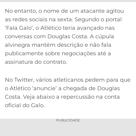
CASSINOS
ONLINE
LALIGA
No entanto, o nome de um atacante agitou
2026
GRÊMIO
as redes sociais na sexta. Segundo o portal
‘Fala Galo’, o Atlético teria avançado nas
ATLÉTICO
conversas com Douglas Costa. A cúpula
MG
alvinegra mantém descrição e não fala
publicamente sobre negociações até a
CRUZEIRO
assinatura do contrato.
No Twitter, vários atleticanos pedem para que
o Atlético ‘anuncie’ a chegada de Douglas
Costa. Veja abaixo a repercussão na conta
oficial do Galo.
PUBLICIDADE