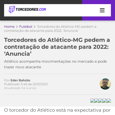
APOSTAS
Home
Futebol
Torcedores do Atlético-MG pedem a
contratação de atacante para 2022: ‘Anuncia’
ÚLTIMAS
DICAS
Torcedores do Atlético-MG pedem a
DE
contratação de atacante para 2022:
APOSTA
COPA
‘Anuncia’
DO
MUNDO
MELHORES
Atlético acompanha movimentações no mercado e pode
SITES
trazer novo atacante
DE
TIMES
APOSTAS
Por
Eder Bahúte
2026
Publicado 11:46 de 25/12/2021
Atualizado há 4 anos
CAMPEONATOS
MEU
TIME
CÓDIGO
MÍDIA
PROMOCIONAL
BRASILEIRÃO
ESPORTIVA
BETBOOM
PALMEIRAS
SÉRIE
O torcedor do Atlético está na expectativa por
A