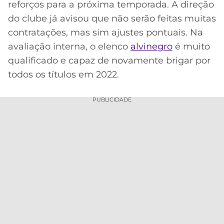
reforços para a próxima temporada. A direção
Acesse o perfil do autor
MERCADO
CÓDIGO
CORINTHIANS
do clube já avisou que não serão feitas muitas
no Twitter
DA
DE
LIBERTADORES
contratações, mas sim ajustes pontuais. Na
BOLA
INDICAÇÃO
SÃO
avaliação interna, o elenco
alvinegro
é muito
BET365
PAULO
COPA
qualificado e capaz de novamente brigar por
PALPITES
DO
todos os títulos em 2022.
CÓDIGO
BRASIL
SANTOS
BETANO
PUBLICIDADE
PREMIER
FLAMENGO
MELHORES
LEAGUE
APPS
DE
FLUMINENSE
COPA
APOSTAS
SUL-
BOTAFOGO
AMERICANA
CASSINOS
ONLINE
VASCO
LIGA
DOS
MELHORES
CAMPEÕES
INTERNACIONAL