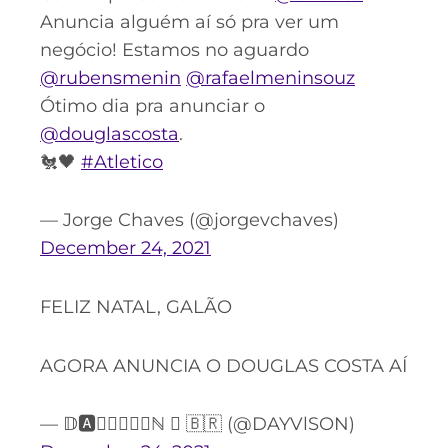
Anuncia alguém aí só pra ver um
negócio! Estamos no aguardo
@rubensmenin
@rafaelmeninsouz
Ótimo dia pra anunciar o
@douglascosta
.
🐔🖤
#Atletico
— Jorge Chaves (@jorgevchaves)
December 24, 2021
FELIZ NATAL, GALÃO
AGORA ANUNCIA O DOUGLAS COSTA AÍ
— 𝔻🅰️𝕐𝕍𝕀𝕊𝕆ℕ  🇧🇷 (@DAYVlSON)