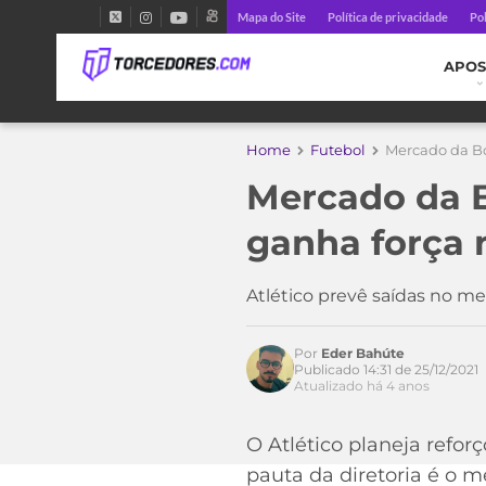
Mapa do Site
Política de privacidade
Pol
APOS
Home
Futebol
Mercado da Bo
Mercado da B
ganha força 
Atlético prevê saídas no m
Por
Eder Bahúte
Publicado 14:31 de 25/12/2021
Atualizado há 4 anos
Acesse o perfil do autor
O Atlético planeja refo
no Twitter
pauta da diretoria é o 