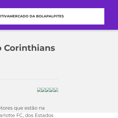
RTIVA
MERCADO DA BOLA
PALPITES
o Corinthians
etores que estão na
rlotte FC, dos Estados