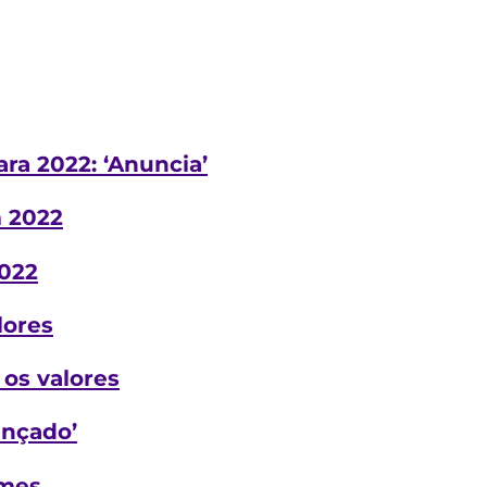
ra 2022: ‘Anuncia’
m 2022
2022
lores
 os valores
ançado’
omes