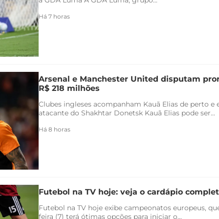
a GDA Luma A GDA Luma, grupo...
Há 7 horas
Arsenal e Manchester United disputam pr
R$ 218 milhões
Clubes ingleses acompanham Kauã Elias de perto e 
atacante do Shakhtar Donetsk Kauã Elias pode ser...
Há 8 horas
Futebol na TV hoje: veja o cardápio completo
Futebol na TV hoje exibe campeonatos europeus, qu
feira (7) terá ótimas opções para iniciar o...