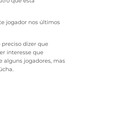
utro que está
ste jogador nos últimos
preciso dizer que
er interesse que
re alguns jogadores, mas
úcha.