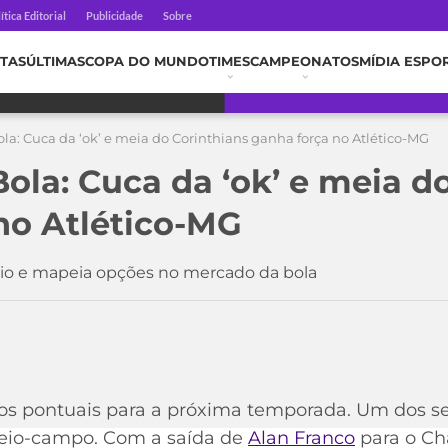
ítica Editorial
Publicidade
Sobre
TAS
ÚLTIMAS
COPA DO MUNDO
TIMES
CAMPEONATOS
MÍDIA ESPO
la: Cuca da ‘ok’ e meia do Corinthians ganha força no Atlético-MG
ola: Cuca da ‘ok’ e meia d
no Atlético-MG
eio e mapeia opções no mercado da bola
rços pontuais para a próxima temporada. Um dos s
meio-campo. Com a saída de
Alan Franco
para o Cha