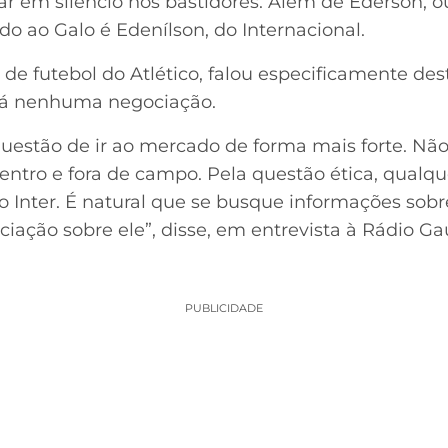
har em silêncio nos bastidores. Além de Éderson, o
o ao Galo é Edenílson, do Internacional.
 de futebol do Atlético, falou especificamente de
 há nenhuma negociação.
stão de ir ao mercado de forma mais forte. Não 
entro e fora de campo. Pela questão ética, qualqu
o Inter. É natural que se busque informações sob
ção sobre ele”, disse, em entrevista à Rádio Ga
PUBLICIDADE