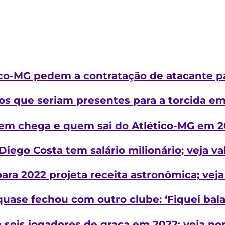
co-MG pedem a contratação de atacante pa
ços que seriam presentes para a torcida e
em chega e quem sai do Atlético-MG em 
Diego Costa tem salário milionário; veja va
ra 2022 projeta receita astronômica; veja
quase fechou com outro clube: ‘Fiquei bal
 seis jogadores de graça em 2022; veja n