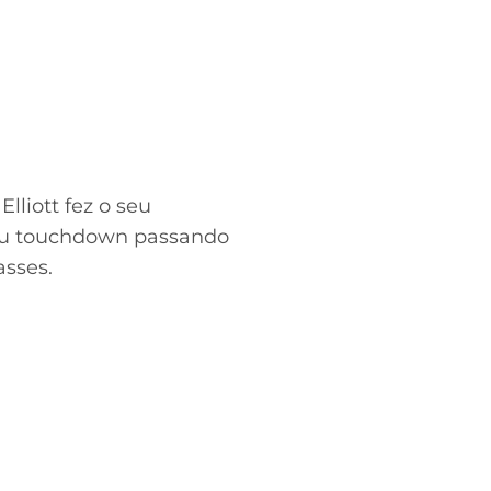
lliott fez o seu
cou touchdown passando
asses.