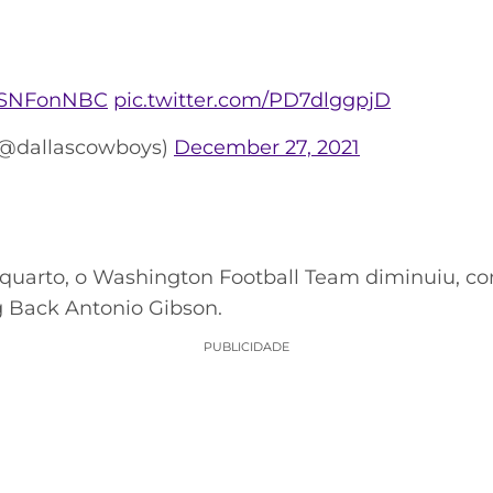
SNFonNBC
pic.twitter.com/PD7dlggpjD
(@dallascowboys)
December 27, 2021
uarto, o Washington Football Team diminuiu, 
g Back Antonio Gibson.
PUBLICIDADE