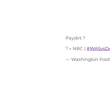
Paydirt ?
? » NBC |
#WASvsD
— Washington Foot