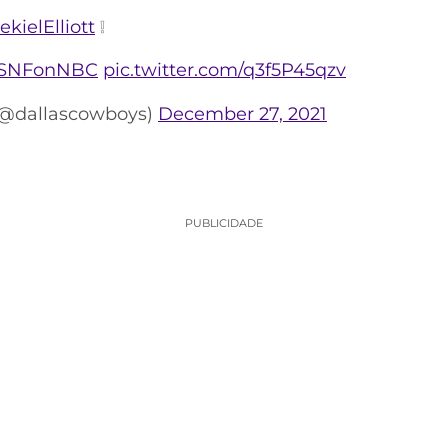
kielElliott
❕
SNFonNBC
pic.twitter.com/q3f5P45qzv
(@dallascowboys)
December 27, 2021
PUBLICIDADE