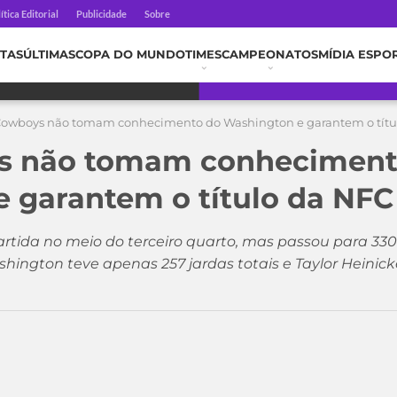
ítica Editorial
Publicidade
Sobre
TAS
ÚLTIMAS
COPA DO MUNDO
TIMES
CAMPEONATOS
MÍDIA ESPO
Cowboys não tomam conhecimento do Washington e garantem o títu
s não tomam conheciment
 garantem o título da NFC
rtida no meio do terceiro quarto, mas passou para 330
ington teve apenas 257 jardas totais e Taylor Heinick