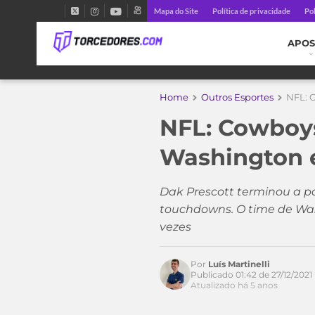
Mapa do Site
Política de privacidade
Pol
APOS
Home
Outros Esportes
NFL: 
NFL: Cowboy
Washington e
Acesse o perfil do autor
no Twitter
Dak Prescott terminou a pa
touchdowns. O time de Wash
vezes
Por
Luís Martinelli
Publicado 01:42 de 27/12/2021
Atualizado há 5 anos