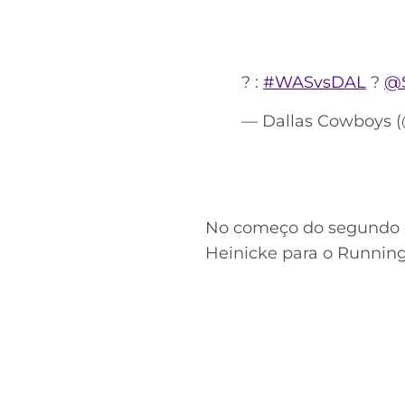
? :
#WASvsDAL
?
@
— Dallas Cowboys 
No começo do segundo q
Heinicke para o Runnin