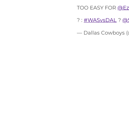
TOO EASY FOR
@Eze
? :
#WASvsDAL
?
@
— Dallas Cowboys 