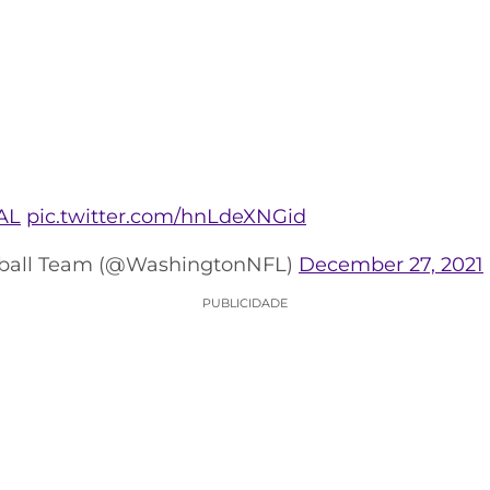
AL
pic.twitter.com/hnLdeXNGid
ball Team (@WashingtonNFL)
December 27, 2021
PUBLICIDADE