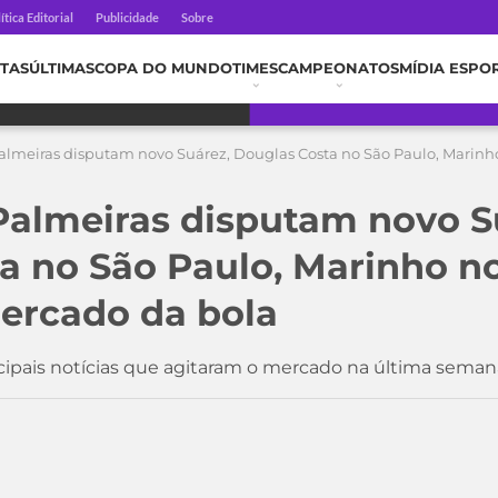
ítica Editorial
Publicidade
Sobre
TAS
ÚLTIMAS
COPA DO MUNDO
TIMES
CAMPEONATOS
MÍDIA ESPO
lmeiras disputam novo Suárez, Douglas Costa no São Paulo, Marinho
almeiras disputam novo S
a no São Paulo, Marinho no 
ercado da bola
ncipais notícias que agitaram o mercado na última seman