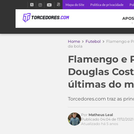
Mapa do Site
Política de privacidade
Pol
APOS
Home
Futebol
Flamengo e Pa
da bola
Flamengo e P
Douglas Cost
últimas do m
Torcedores.com traz as pri
Acesse o perfil do autor
no Twitter
Por
Matheus Leal
Publicado 04:04 de 17/12/2021
Atualizado há 5 anos