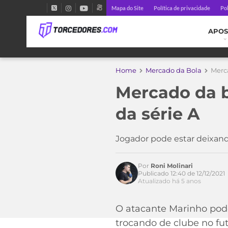
Mapa do Site
Política de privacidade
Pol
APOS
Home
Mercado da Bola
Merca
Mercado da b
Acesse o perfil do autor
da série A
no Twitter
Jogador pode estar deixan
Por
Roni Molinari
Publicado 12:40 de 12/12/2021
Atualizado há 5 anos
O atacante Marinho pode
trocando de clube no fut