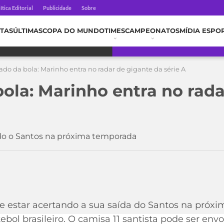
ítica Editorial
Publicidade
Sobre
TAS
ÚLTIMAS
COPA DO MUNDO
TIMES
CAMPEONATOS
MÍDIA ESPO
do da bola: Marinho entra no radar de gigante da série A
ola: Marinho entra no rada
do o Santos na próxima temporada
 estar acertando a sua saída do Santos na próx
ebol brasileiro. O camisa 11 santista pode ser en