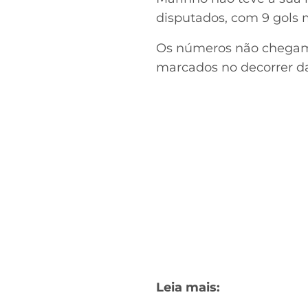
disputados, com 9 gols m
Os números não chegam 
marcados no decorrer d
Leia mais: