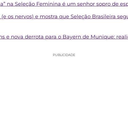
Pia” na Seleção Feminina é um senhor sopro de es
(e os nervos) e mostra que Seleção Brasileira se
 e nova derrota para o Bayern de Munique: reali
PUBLICIDADE