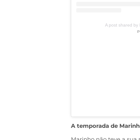
A post shared by 
P
A temporada de Marin
Marinho não teve a sua