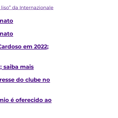
liso” da Internazionale
onato
onato
 Cardoso em 2022;
; saiba mais
resse do clube no
mio é oferecido ao