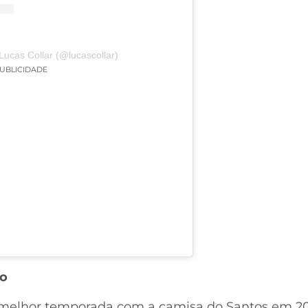
Lucas Collar (@lucascollar)
UBLICIDADE
ho
 melhor temporada com a camisa do Santos em 20