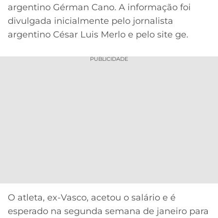
argentino Gérman Cano. A informação foi
MERCADO
CÓDIGO
CORINTHIANS
divulgada inicialmente pelo jornalista
DA
DE
LIBERTADORES
argentino César Luis Merlo e pelo site ge.
BOLA
INDICAÇÃO
SÃO
BET365
PAULO
COPA
PUBLICIDADE
PALPITES
DO
CÓDIGO
BRASIL
SANTOS
BETANO
PREMIER
FLAMENGO
MELHORES
LEAGUE
APPS
DE
FLUMINENSE
COPA
APOSTAS
SUL-
BOTAFOGO
AMERICANA
CASSINOS
ONLINE
VASCO
LIGA
DOS
O atleta, ex-Vasco, acetou o salário e é
MELHORES
CAMPEÕES
esperado na segunda semana de janeiro para
INTERNACIONAL