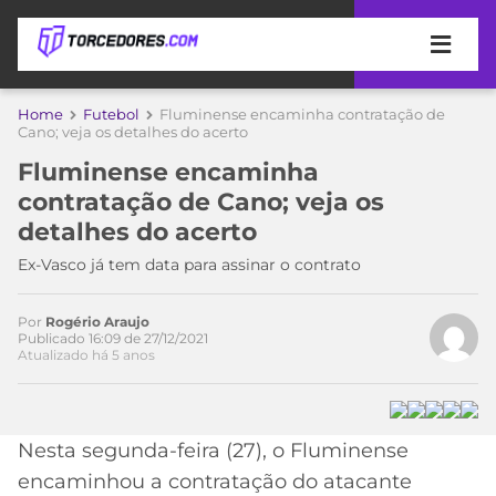
APOSTAS
Home
Futebol
Fluminense encaminha contratação de
Cano; veja os detalhes do acerto
ÚLTIMAS
DICAS
Fluminense encaminha
DE
contratação de Cano; veja os
APOSTA
COPA
detalhes do acerto
DO
Acesse o perfil do autor
MUNDO
MELHORES
Ex-Vasco já tem data para assinar o contrato
no Twitter
SITES
DE
TIMES
Por
Rogério Araujo
APOSTAS
Publicado 16:09 de 27/12/2021
Atualizado há 5 anos
2026
CAMPEONATOS
MEU
TIME
CÓDIGO
MÍDIA
PROMOCIONAL
BRASILEIRÃO
Nesta segunda-feira (27), o Fluminense
ESPORTIVA
BETBOOM
PALMEIRAS
SÉRIE
encaminhou a contratação do atacante
A