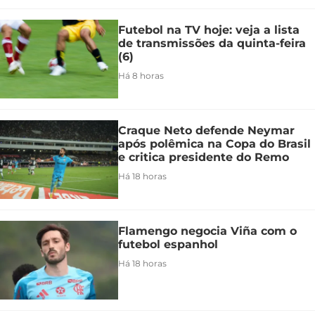
Futebol na TV hoje: veja a lista
de transmissões da quinta-feira
(6)
Há 8 horas
Craque Neto defende Neymar
após polêmica na Copa do Brasil
e critica presidente do Remo
Há 18 horas
Flamengo negocia Viña com o
futebol espanhol
Há 18 horas