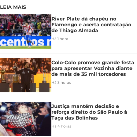
LEIA MAIS
River Plate dá chapéu no
Flamengo e acerta contratação
de Thiago Almada
Há 1 hora
Colo-Colo promove grande festa
para apresentar Vozinha diante
de mais de 35 mil torcedores
Há 3 horas
Justiça mantém decisão e
reforça direito do São Paulo à
Taça das Bolinhas
Há 4 horas