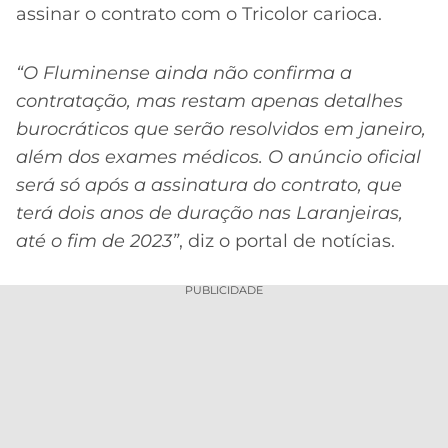
CASSINOS
assinar o contrato com o Tricolor carioca.
ONLINE
LALIGA
2026
GRÊMIO
“O Fluminense ainda não confirma a
contratação, mas restam apenas detalhes
ATLÉTICO
MG
burocráticos que serão resolvidos em janeiro,
além dos exames médicos. O anúncio oficial
CRUZEIRO
será só após a assinatura do contrato, que
terá dois anos de duração nas Laranjeiras,
até o fim de 2023”
, diz o portal de notícias.
PUBLICIDADE