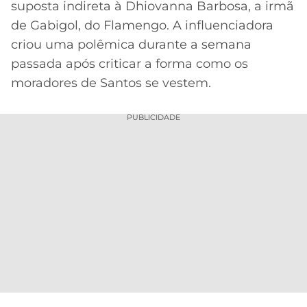
suposta indireta à Dhiovanna Barbosa, a irmã
MERCADO
CÓDIGO
CORINTHIANS
de Gabigol, do Flamengo. A influenciadora
DA
DE
LIBERTADORES
criou uma polêmica durante a semana
BOLA
INDICAÇÃO
SÃO
passada após criticar a forma como os
BET365
PAULO
COPA
moradores de Santos se vestem.
PALPITES
DO
CÓDIGO
BRASIL
SANTOS
PUBLICIDADE
BETANO
PREMIER
FLAMENGO
MELHORES
LEAGUE
APPS
DE
FLUMINENSE
COPA
APOSTAS
SUL-
BOTAFOGO
AMERICANA
CASSINOS
ONLINE
VASCO
LIGA
DOS
MELHORES
CAMPEÕES
INTERNACIONAL