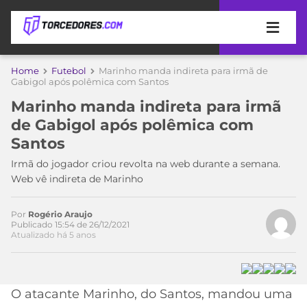
APOSTAS
Home
Futebol
Marinho manda indireta para irmã de
Gabigol após polêmica com Santos
ÚLTIMAS
DICAS
Marinho manda indireta para irmã
DE
de Gabigol após polêmica com
APOSTA
COPA
Santos
DO
Acesse o perfil do autor
MUNDO
MELHORES
Irmã do jogador criou revolta na web durante a semana.
no Twitter
SITES
Web vê indireta de Marinho
DE
TIMES
APOSTAS
Por
Rogério Araujo
2026
Publicado 15:54 de 26/12/2021
Atualizado há 5 anos
CAMPEONATOS
MEU
TIME
CÓDIGO
MÍDIA
PROMOCIONAL
BRASILEIRÃO
ESPORTIVA
BETBOOM
PALMEIRAS
SÉRIE
O atacante Marinho, do Santos, mandou uma
A