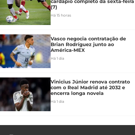
cardápio completo da sexta-feira
(7)
Há 15 horas
Vasco negocia contratação de
Brian Rodríguez junto ao
América-MEX
Há 1 dia
Vinicius Júnior renova contrato
com o Real Madrid até 2032 e
encerra longa novela
Há 1 dia