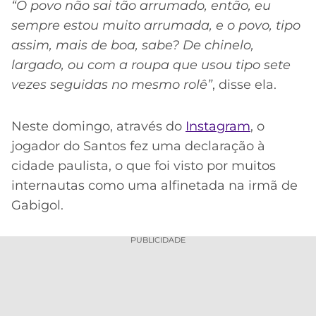
CASSINOS
“O povo não sai tão arrumado, então, eu
ONLINE
LALIGA
sempre estou muito arrumada, e o povo, tipo
2026
GRÊMIO
assim, mais de boa, sabe? De chinelo,
largado, ou com a roupa que usou tipo sete
ATLÉTICO
vezes seguidas no mesmo rolê”
, disse ela.
MG
CRUZEIRO
Neste domingo, através do
Instagram
, o
jogador do Santos fez uma declaração à
cidade paulista, o que foi visto por muitos
internautas como uma alfinetada na irmã de
Gabigol.
PUBLICIDADE