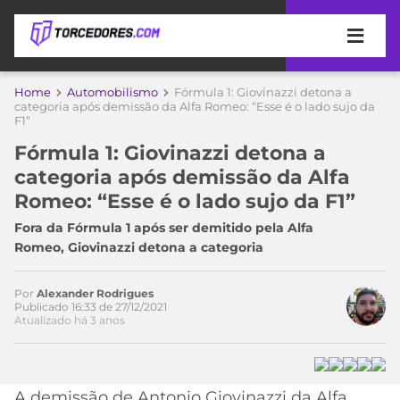
APOSTAS
Home
Automobilismo
Fórmula 1: Giovinazzi detona a
categoria após demissão da Alfa Romeo: “Esse é o lado sujo da
F1”
ÚLTIMAS
DICAS
DE
Acesse o perfil do autor
Fórmula 1: Giovinazzi detona a
APOSTA
no Twitter
COPA
categoria após demissão da Alfa
DO
Romeo: “Esse é o lado sujo da F1”
MUNDO
MELHORES
Fora da Fórmula 1 após ser demitido pela Alfa
SITES
Romeo, Giovinazzi detona a categoria
DE
TIMES
APOSTAS
2026
Por
Alexander Rodrigues
Publicado 16:33 de 27/12/2021
CAMPEONATOS
MEU
Atualizado há 3 anos
TIME
CÓDIGO
MÍDIA
PROMOCIONAL
BRASILEIRÃO
ESPORTIVA
BETBOOM
PALMEIRAS
SÉRIE
A demissão de Antonio Giovinazzi da Alfa
A