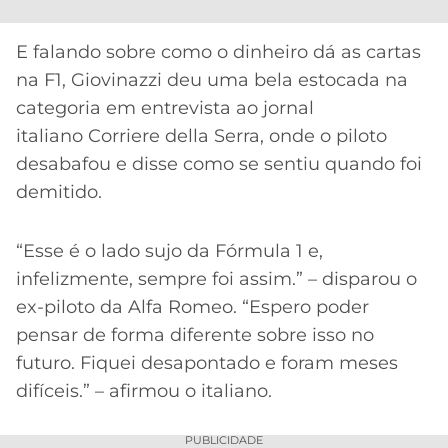
CASSINOS
ONLINE
LALIGA
2026
GRÊMIO
E falando sobre como o dinheiro dá as cartas
na F1, Giovinazzi deu uma bela estocada na
ATLÉTICO
categoria em entrevista ao jornal
MG
italiano Corriere della Serra, onde o piloto
desabafou e disse como se sentiu quando foi
CRUZEIRO
demitido.
“Esse é o lado sujo da Fórmula 1 e,
infelizmente, sempre foi assim.” – disparou o
ex-piloto da Alfa Romeo. “Espero poder
pensar de forma diferente sobre isso no
futuro. Fiquei desapontado e foram meses
difíceis.” – afirmou o italiano.
PUBLICIDADE