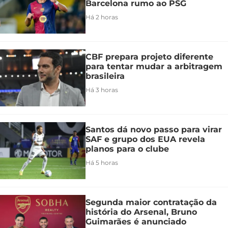
Barcelona rumo ao PSG
Há 2 horas
CBF prepara projeto diferente
para tentar mudar a arbitragem
brasileira
Há 3 horas
Santos dá novo passo para virar
SAF e grupo dos EUA revela
planos para o clube
Há 5 horas
Segunda maior contratação da
história do Arsenal, Bruno
Guimarães é anunciado