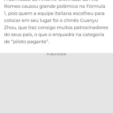
Romeo causou grande polêmica na Fórmula
MERCADO
CÓDIGO
CORINTHIANS
1, pois quem a equipe italiana escolheu para
DA
DE
LIBERTADORES
BOLA
INDICAÇÃO
colocar em seu lugar foi o chinês Guanyu
SÃO
BET365
Zhou, que traz consigo muitos patrocinadores
PAULO
COPA
PALPITES
DO
do seus país, o que o enquadra na categoria
CÓDIGO
BRASIL
SANTOS
de “piloto pagante”.
BETANO
PREMIER
PUBLICIDADE
FLAMENGO
MELHORES
LEAGUE
APPS
DE
FLUMINENSE
COPA
APOSTAS
SUL-
BOTAFOGO
AMERICANA
CASSINOS
ONLINE
VASCO
LIGA
DOS
MELHORES
CAMPEÕES
INTERNACIONAL