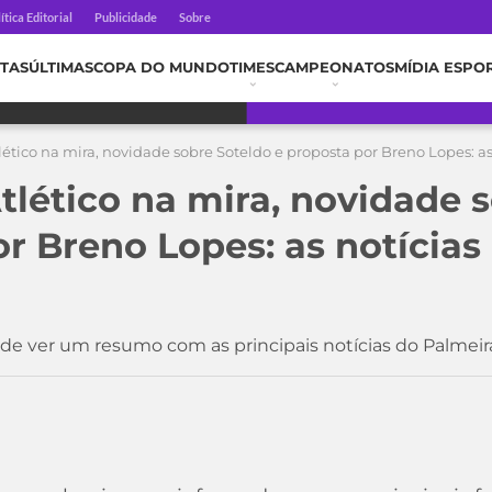
ítica Editorial
Publicidade
Sobre
TAS
ÚLTIMAS
COPA DO MUNDO
TIMES
CAMPEONATOS
MÍDIA ESPO
ético na mira, novidade sobre Soteldo e proposta por Breno Lopes: as 
tlético na mira, novidade 
or Breno Lopes: as notícias
e ver um resumo com as principais notícias do Palmeir