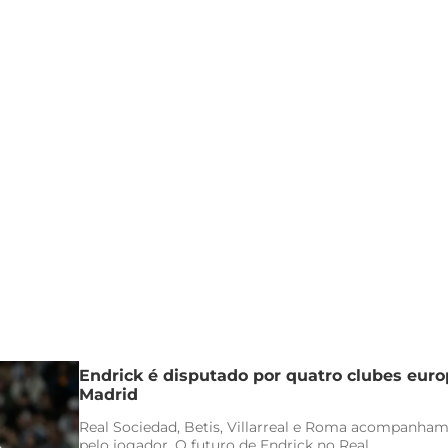
Endrick é disputado por quatro clubes euro
Madrid
Real Sociedad, Betis, Villarreal e Roma acompanham
pelo jogador. O futuro de Endrick no Real...