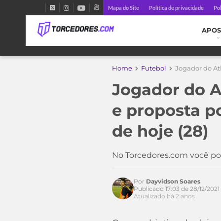
Mapa do Site
Política de privacidade
Pol
APOS
Home
Futebol
Jogador do Atl
Jogador do A
e proposta p
de hoje (28)
Acesse o perfil do autor
No Torcedores.com você pod
no Twitter
Por
Dayvidson Soares
Publicado 17:03 de 28/12/2021
Atualizado há 2 anos