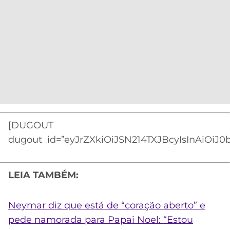
[DUGOUT
dugout_id=”eyJrZXkiOiJSN214TXJBcyIsInAiOiJ0
LEIA TAMBÉM:
Neymar diz que está de “coração aberto” e
pede namorada para Papai Noel: “Estou