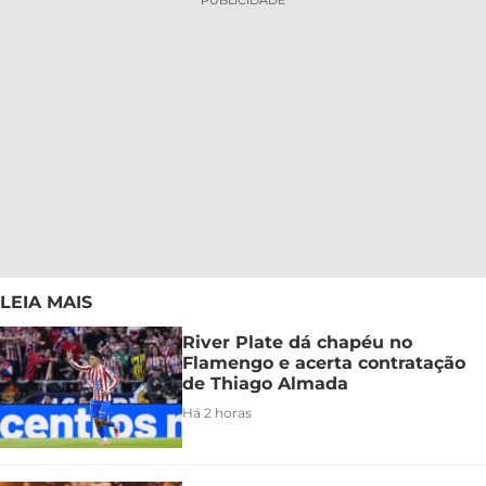
LEIA MAIS
River Plate dá chapéu no
Flamengo e acerta contratação
de Thiago Almada
Há 2 horas