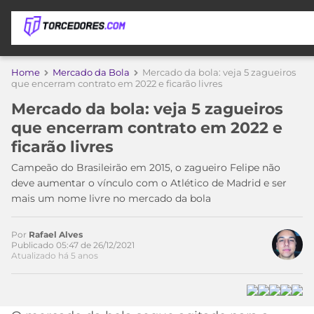
APOSTAS
Home
Mercado da Bola
Mercado da bola: veja 5 zagueiros
que encerram contrato em 2022 e ficarão livres
ÚLTIMAS
DICAS
Mercado da bola: veja 5 zagueiros
DE
que encerram contrato em 2022 e
APOSTA
COPA
ficarão livres
DO
MUNDO
MELHORES
Campeão do Brasileirão em 2015, o zagueiro Felipe não
SITES
deve aumentar o vínculo com o Atlético de Madrid e ser
DE
mais um nome livre no mercado da bola
TIMES
APOSTAS
2026
Por
Rafael Alves
CAMPEONATOS
MEU
Publicado 05:47 de 26/12/2021
Atualizado há 5 anos
TIME
CÓDIGO
MÍDIA
PROMOCIONAL
BRASILEIRÃO
ESPORTIVA
BETBOOM
PALMEIRAS
SÉRIE
A