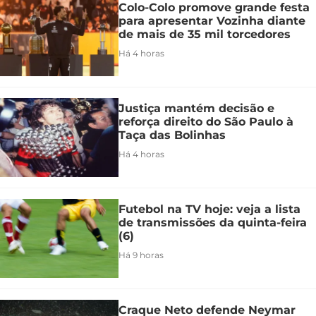
Colo-Colo promove grande festa
para apresentar Vozinha diante
de mais de 35 mil torcedores
Há 4 horas
Justiça mantém decisão e
reforça direito do São Paulo à
Taça das Bolinhas
Há 4 horas
Futebol na TV hoje: veja a lista
de transmissões da quinta-feira
(6)
Há 9 horas
Craque Neto defende Neymar