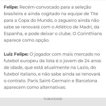
CASSINOS
ONLINE
Felipe:
Recém-convocado para a seleção
LALIGA
2026
GRÊMIO
brasileira e ainda cogitado na equipe de Tite
para a Copa do Mundo, o zagueiro ainda não
ATLÉTICO
sabe se renovará com o Atlético de Madri, da
MG
Espanha, e pode deixar o clube. O Corinthians
aparece como opção.
CRUZEIRO
Luiz Felipe:
O jogador com mais mercado no
futebol europeu da lista é o jovem de 24 anos
de idade, que está atualmente na Lazio, do
futebol italiano, e não sabe ainda se renovará
o contrato. Paris Saint-Germain e Barcelona
aparecem como alternativas.
PUBLICIDADE