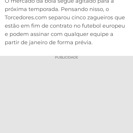
O mercado da bola segue agitado para a
próxima temporada. Pensando nisso, o
MERCADO
CÓDIGO
CORINTHIANS
DA
DE
LIBERTADORES
Torcedores.com separou cinco zagueiros que
BOLA
INDICAÇÃO
estão em fim de contrato no futebol europeu
SÃO
BET365
PAULO
COPA
e podem assinar com qualquer equipe a
PALPITES
DO
partir de janeiro de forma prévia.
CÓDIGO
BRASIL
SANTOS
BETANO
PUBLICIDADE
PREMIER
FLAMENGO
MELHORES
LEAGUE
APPS
DE
FLUMINENSE
COPA
APOSTAS
SUL-
BOTAFOGO
AMERICANA
CASSINOS
ONLINE
VASCO
LIGA
DOS
MELHORES
CAMPEÕES
INTERNACIONAL