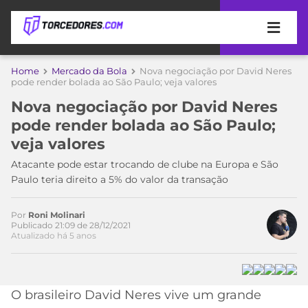
APOSTAS
Home
Mercado da Bola
Nova negociação por David Neres
pode render bolada ao São Paulo; veja valores
ÚLTIMAS
DICAS
Nova negociação por David Neres
DE
pode render bolada ao São Paulo;
APOSTA
Acesse o perfil do autor
COPA
veja valores
no Twitter
DO
MUNDO
MELHORES
Atacante pode estar trocando de clube na Europa e São
SITES
Paulo teria direito a 5% do valor da transação
DE
TIMES
APOSTAS
Por
Roni Molinari
2026
Publicado 21:09 de 28/12/2021
Atualizado há 5 anos
CAMPEONATOS
MEU
TIME
CÓDIGO
MÍDIA
PROMOCIONAL
BRASILEIRÃO
ESPORTIVA
BETBOOM
PALMEIRAS
SÉRIE
O brasileiro David Neres vive um grande
A