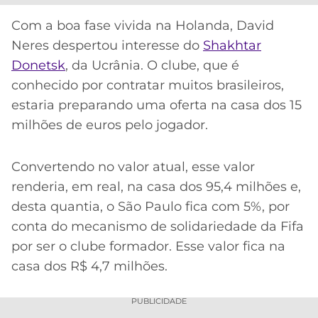
CASSINOS
ONLINE
LALIGA
Com a boa fase vivida na Holanda, David
2026
GRÊMIO
Neres despertou interesse do
Shakhtar
Donetsk
, da Ucrânia. O clube, que é
ATLÉTICO
conhecido por contratar muitos brasileiros,
MG
estaria preparando uma oferta na casa dos 15
milhões de euros pelo jogador.
CRUZEIRO
Convertendo no valor atual, esse valor
renderia, em real, na casa dos 95,4 milhões e,
desta quantia, o São Paulo fica com 5%, por
conta do mecanismo de solidariedade da Fifa
por ser o clube formador. Esse valor fica na
casa dos R$ 4,7 milhões.
PUBLICIDADE