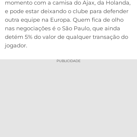
momento com a camisa do Ajax, da Holanda,
MERCADO
CÓDIGO
CORINTHIANS
e pode estar deixando o clube para defender
DA
DE
LIBERTADORES
outra equipe na Europa. Quem fica de olho
BOLA
INDICAÇÃO
SÃO
nas negociações é o São Paulo, que ainda
BET365
PAULO
COPA
detém 5% do valor de qualquer transação do
PALPITES
DO
jogador.
CÓDIGO
BRASIL
SANTOS
BETANO
PUBLICIDADE
PREMIER
FLAMENGO
MELHORES
LEAGUE
APPS
DE
FLUMINENSE
COPA
APOSTAS
SUL-
BOTAFOGO
AMERICANA
CASSINOS
ONLINE
VASCO
LIGA
DOS
MELHORES
CAMPEÕES
INTERNACIONAL