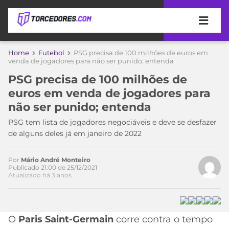
APOSTAS
Home
Futebol
PSG precisa de 100 milhões de euros em
venda de jogadores para não ser punido; entenda
ÚLTIMAS
DICAS
PSG precisa de 100 milhões de
DE
euros em venda de jogadores para
APOSTA
COPA
não ser punido; entenda
DO
MUNDO
MELHORES
PSG tem lista de jogadores negociáveis e deve se desfazer
SITES
de alguns deles já em janeiro de 2022
Acesse o perfil do autor
DE
TIMES
no Twitter
APOSTAS
Por
Mário André Monteiro
2026
Publicado 21:00 de 25/12/2021
Atualizado há 3 anos
CAMPEONATOS
MEU
TIME
CÓDIGO
MÍDIA
PROMOCIONAL
BRASILEIRÃO
ESPORTIVA
BETBOOM
PALMEIRAS
SÉRIE
O
Paris Saint-Germain
corre contra o tempo
A