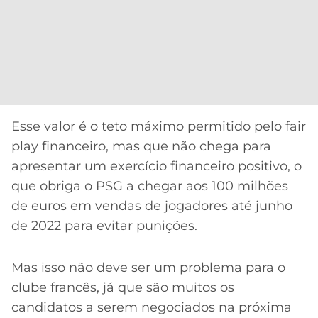
Esse valor é o teto máximo permitido pelo fair
play financeiro, mas que não chega para
apresentar um exercício financeiro positivo, o
que obriga o PSG a chegar aos 100 milhões
de euros em vendas de jogadores até junho
de 2022 para evitar punições.
Mas isso não deve ser um problema para o
clube francês, já que são muitos os
candidatos a serem negociados na próxima