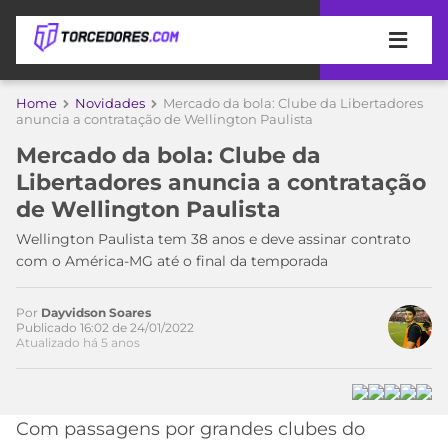
APOSTAS
Home
Novidades
Mercado da bola: Clube da Libertadores
anuncia a contratação de Wellington Paulista
ÚLTIMAS
DICAS
Mercado da bola: Clube da
DE
Libertadores anuncia a contratação
APOSTA
COPA
de Wellington Paulista
DO
MUNDO
MELHORES
Wellington Paulista tem 38 anos e deve assinar contrato
SITES
com o América-MG até o final da temporada
DE
TIMES
APOSTAS
Por
Dayvidson Soares
Acesse o perfil do autor
2026
Publicado 16:02 de 24/01/2022
Atualizado há 5 anos
no Twitter
CAMPEONATOS
MEU
TIME
CÓDIGO
MÍDIA
PROMOCIONAL
BRASILEIRÃO
ESPORTIVA
BETBOOM
PALMEIRAS
SÉRIE
Com passagens por grandes clubes do
A