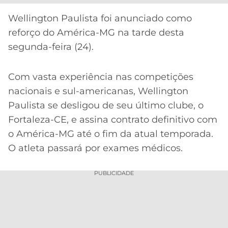
CASSINOS
ONLINE
LALIGA
Wellington Paulista foi anunciado como
2026
GRÊMIO
reforço do América-MG na tarde desta
segunda-feira (24).
ATLÉTICO
MG
Com vasta experiência nas competições
CRUZEIRO
nacionais e sul-americanas, Wellington
Paulista se desligou de seu último clube, o
Fortaleza-CE, e assina contrato definitivo com
o América-MG até o fim da atual temporada.
O atleta passará por exames médicos.
PUBLICIDADE