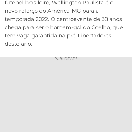
futebol brasileiro, Wellington Paulista é o
MERCADO
CÓDIGO
CORINTHIANS
novo reforço do América-MG para a
DA
DE
LIBERTADORES
temporada 2022. O centroavante de 38 anos
BOLA
INDICAÇÃO
SÃO
chega para ser o homem-gol do Coelho, que
BET365
PAULO
COPA
tem vaga garantida na pré-Libertadores
PALPITES
DO
deste ano.
CÓDIGO
BRASIL
SANTOS
BETANO
PUBLICIDADE
PREMIER
FLAMENGO
MELHORES
LEAGUE
APPS
DE
FLUMINENSE
COPA
APOSTAS
SUL-
BOTAFOGO
AMERICANA
CASSINOS
ONLINE
VASCO
LIGA
DOS
MELHORES
CAMPEÕES
INTERNACIONAL