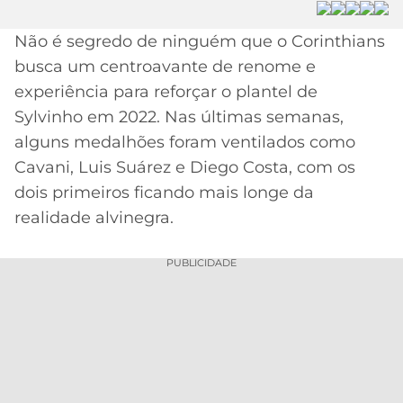
MERCADO
CÓDIGO
CORINTHIANS
Não é segredo de ninguém que o Corinthians
DA
DE
LIBERTADORES
busca um centroavante de renome e
BOLA
INDICAÇÃO
SÃO
BET365
experiência para reforçar o plantel de
PAULO
COPA
Sylvinho em 2022. Nas últimas semanas,
PALPITES
DO
CÓDIGO
BRASIL
alguns medalhões foram ventilados como
SANTOS
BETANO
Cavani, Luis Suárez e Diego Costa, com os
PREMIER
dois primeiros ficando mais longe da
FLAMENGO
MELHORES
LEAGUE
realidade alvinegra.
APPS
DE
FLUMINENSE
COPA
PUBLICIDADE
APOSTAS
SUL-
BOTAFOGO
AMERICANA
CASSINOS
ONLINE
VASCO
LIGA
DOS
MELHORES
CAMPEÕES
INTERNACIONAL