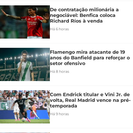
De contratação milionária a
negociável: Benfica coloca
Richard Ríos à venda
Há 6 horas
Flamengo mira atacante de 19
anos do Banfield para reforçar o
setor ofensivo
Há 8 horas
Com Endrick titular e Vini Jr. de
volta, Real Madrid vence na pré-
temporada
Há 9 horas