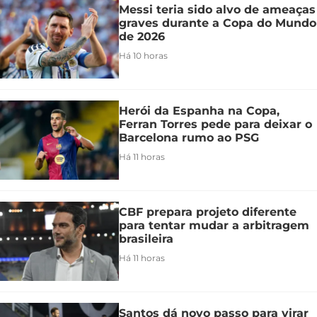
Messi teria sido alvo de ameaças
graves durante a Copa do Mundo
de 2026
Há 10 horas
Herói da Espanha na Copa,
Ferran Torres pede para deixar o
Barcelona rumo ao PSG
Há 11 horas
CBF prepara projeto diferente
para tentar mudar a arbitragem
brasileira
Há 11 horas
Santos dá novo passo para virar