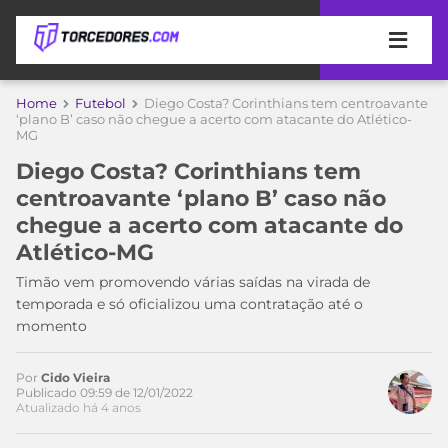
APOSTAS
Home
Futebol
Diego Costa? Corinthians tem centroavante
‘plano B’ caso não chegue a acerto com atacante do Atlético-
MG
ÚLTIMAS
DICAS
DE
Diego Costa? Corinthians tem
APOSTA
COPA
centroavante ‘plano B’ caso não
DO
chegue a acerto com atacante do
MUNDO
MELHORES
Atlético-MG
SITES
DE
Timão vem promovendo várias saídas na virada de
TIMES
APOSTAS
temporada e só oficializou uma contratação até o
2026
momento
CAMPEONATOS
MEU
TIME
Por
Cido Vieira
CÓDIGO
Publicado 09:59 de 12/01/2022
MÍDIA
PROMOCIONAL
BRASILEIRÃO
Atualizado há 4 anos
Acesse o perfil do autor
ESPORTIVA
BETBOOM
PALMEIRAS
SÉRIE
no Twitter
A