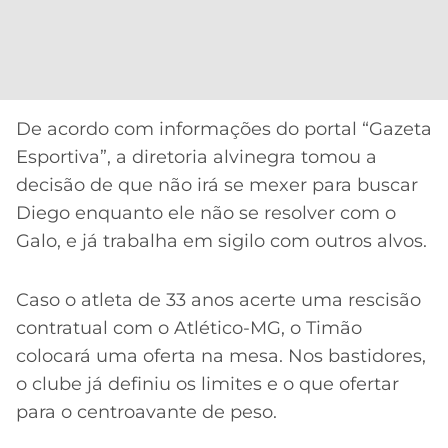
CASSINOS
ONLINE
LALIGA
2026
GRÊMIO
ATLÉTICO
MG
De acordo com informações do portal “Gazeta
Esportiva”, a diretoria alvinegra tomou a
CRUZEIRO
decisão de que não irá se mexer para buscar
Diego enquanto ele não se resolver com o
Galo, e já trabalha em sigilo com outros alvos.
Caso o atleta de 33 anos acerte uma rescisão
contratual com o Atlético-MG, o Timão
colocará uma oferta na mesa. Nos bastidores,
o clube já definiu os limites e o que ofertar
para o centroavante de peso.