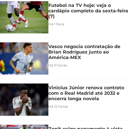
Futebol na TV hoje: veja o
cardápio completo da sexta-feira
(7)
Há 1 hora
Vasco negocia contratação de
Brian Rodríguez junto ao
América-MEX
Há 11 horas
Vinicius Júnior renova contrato
com o Real Madrid até 2032 e
encerra longa novela
Há 12 horas
Zenit exige pagamento à vista