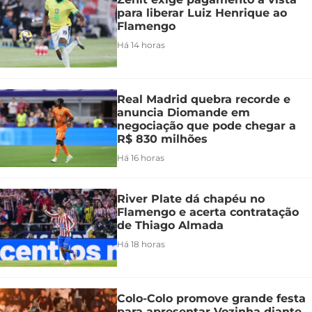
para liberar Luiz Henrique ao
Flamengo
Há 14 horas
Real Madrid quebra recorde e
anuncia Diomande em
negociação que pode chegar a
R$ 830 milhões
Há 16 horas
River Plate dá chapéu no
Flamengo e acerta contratação
de Thiago Almada
Há 18 horas
Colo-Colo promove grande festa
para apresentar Vozinha diante