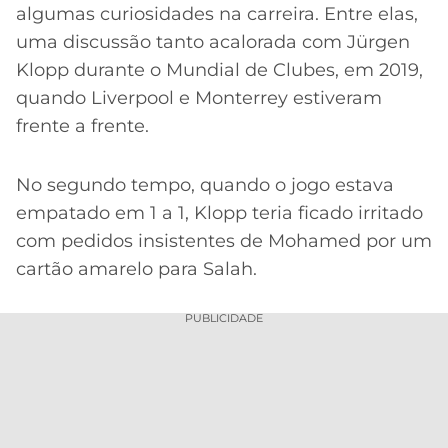
CASSINOS
algumas curiosidades na carreira. Entre elas,
ONLINE
LALIGA
uma discussão tanto acalorada com Jürgen
2026
GRÊMIO
Klopp durante o Mundial de Clubes, em 2019,
quando Liverpool e Monterrey estiveram
ATLÉTICO
MG
frente a frente.
CRUZEIRO
No segundo tempo, quando o jogo estava
empatado em 1 a 1, Klopp teria ficado irritado
com pedidos insistentes de Mohamed por um
cartão amarelo para Salah.
PUBLICIDADE