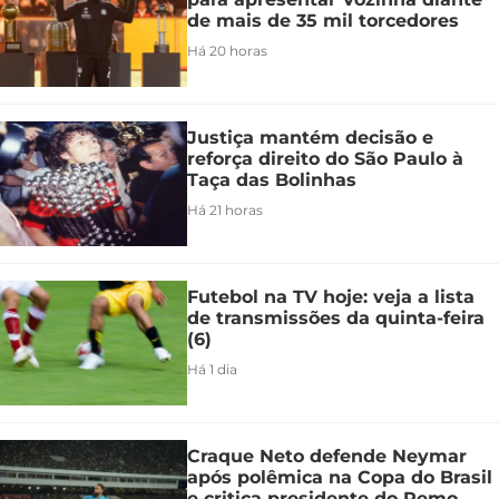
de mais de 35 mil torcedores
Há 20 horas
Justiça mantém decisão e
reforça direito do São Paulo à
Taça das Bolinhas
Há 21 horas
Futebol na TV hoje: veja a lista
de transmissões da quinta-feira
(6)
Há 1 dia
Craque Neto defende Neymar
após polêmica na Copa do Brasil
e critica presidente do Remo