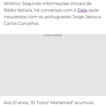
Acesse o perfil do autor
Atlético. Segundo informações iniciais da
MERCADO
CÓDIGO
CORINTHIANS
no Twitter
Rádio Itatiaia, há conversas com o
Galo
após
DA
DE
LIBERTADORES
insucessos com os portugueses Jorge Jesus e
BOLA
INDICAÇÃO
SÃO
BET365
Carlos Carvalhal.
PAULO
COPA
PALPITES
DO
PUBLICIDADE
CÓDIGO
BRASIL
SANTOS
BETANO
PREMIER
FLAMENGO
MELHORES
LEAGUE
APPS
DE
FLUMINENSE
COPA
APOSTAS
SUL-
BOTAFOGO
AMERICANA
CASSINOS
ONLINE
VASCO
LIGA
DOS
MELHORES
CAMPEÕES
Aos 51 anos, ‘El Turco’ Mohamed’ acumula
INTERNACIONAL