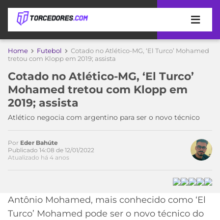
APOSTAS
Home
Futebol
Cotado no Atlético-MG, ‘El Turco’ Mohamed
tretou com Klopp em 2019; assista
ÚLTIMAS
DICAS
Cotado no Atlético-MG, ‘El Turco’
DE
Mohamed tretou com Klopp em
APOSTA
COPA
2019; assista
DO
MUNDO
MELHORES
Atlético negocia com argentino para ser o novo técnico
SITES
DE
TIMES
Por
Eder Bahúte
APOSTAS
Publicado 14:08 de 12/01/2022
Atualizado há 4 anos
2026
CAMPEONATOS
MEU
TIME
CÓDIGO
MÍDIA
PROMOCIONAL
BRASILEIRÃO
Antônio Mohamed, mais conhecido como ‘El
ESPORTIVA
BETBOOM
PALMEIRAS
SÉRIE
Turco’ Mohamed pode ser o novo técnico do
A