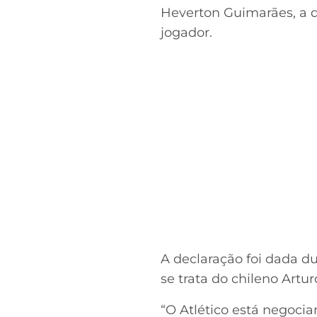
Heverton Guimarães, a d
jogador.
A declaração foi dada d
se trata do chileno Artu
“O Atlético está negoci