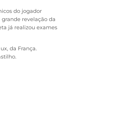
micos do jogador
a grande revelação da
leta já realizou exames
ux, da França.
tilho.