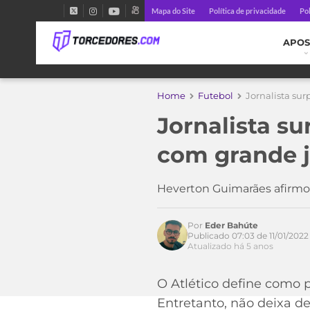
Mapa do Site
Política de privacidade
Pol
APOS
Home
Futebol
Jornalista su
Jornalista s
com grande j
Heverton Guimarães afirmo
Por
Eder Bahúte
Publicado 07:03 de 11/01/2022
Atualizado há 5 anos
Acesse o perfil do autor
O Atlético define como 
no Twitter
Entretanto, não deixa de