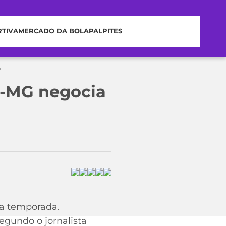
RTIVA
MERCADO DA BOLA
PALPITES
2
co-MG negocia
 a temporada.
Segundo o jornalista