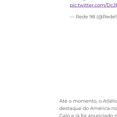
pic.twitter.com/D
— Rede 98 (@Rede9
Até o momento, o Atlétic
destaque do América no 
Galo e já foi anunciado n