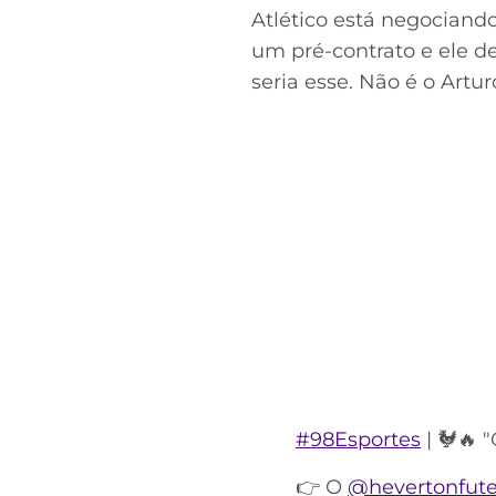
Atlético está negociand
um pré-contrato e ele d
seria esse. Não é o Artu
#98Esportes
| 🐓🔥 
👉 O
@hevertonfute