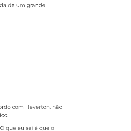
gada de um grande
cordo com Heverton, não
ico.
O que eu sei é que o