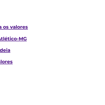
a os valores
Atlético-MG
deia
lores