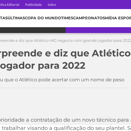
ítica Editorial
Publicidade
Sobre
TAS
ÚLTIMAS
COPA DO MUNDO
TIMES
CAMPEONATOS
MÍDIA ESPO
rpreende e diz que Atlético-MG negocia com grande jogador para 202
urpreende e diz que Atléti
ogador para 2022
u que o Atlético pode acertar com um nome de peso
prioridade a contratação de um novo técnico para
 trabalhar visando a qualificação do seu plantel. 