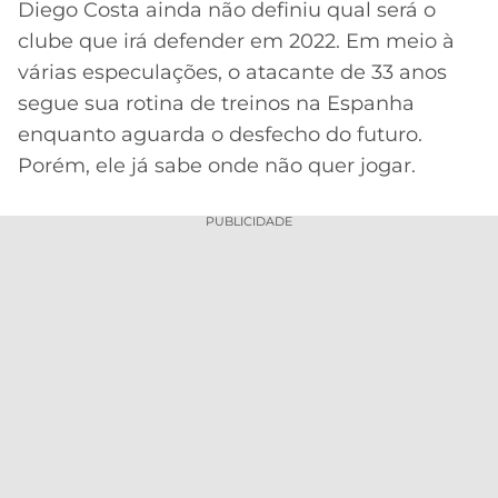
Diego Costa ainda não definiu qual será o
Acesse o perfil do autor
MERCADO
CÓDIGO
CORINTHIANS
clube que irá defender em 2022. Em meio à
no Twitter
DA
DE
LIBERTADORES
várias especulações, o atacante de 33 anos
BOLA
INDICAÇÃO
SÃO
segue sua rotina de treinos na Espanha
BET365
PAULO
COPA
enquanto aguarda o desfecho do futuro.
PALPITES
DO
Porém, ele já sabe onde não quer jogar.
CÓDIGO
BRASIL
SANTOS
BETANO
PUBLICIDADE
PREMIER
FLAMENGO
MELHORES
LEAGUE
APPS
DE
FLUMINENSE
COPA
APOSTAS
SUL-
BOTAFOGO
AMERICANA
CASSINOS
ONLINE
VASCO
LIGA
DOS
MELHORES
CAMPEÕES
INTERNACIONAL