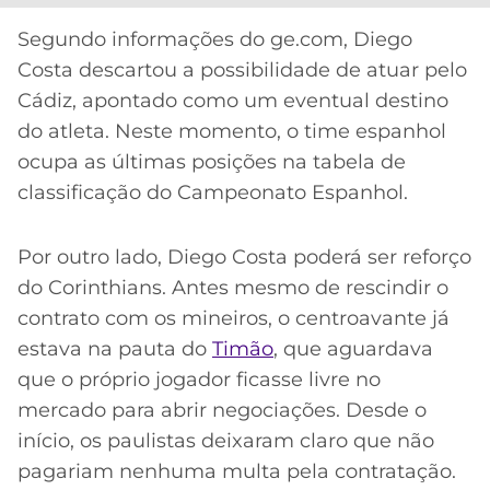
CASSINOS
ONLINE
LALIGA
Segundo informações do ge.com, Diego
2026
GRÊMIO
Costa descartou a possibilidade de atuar pelo
Cádiz, apontado como um eventual destino
ATLÉTICO
do atleta. Neste momento, o time espanhol
MG
ocupa as últimas posições na tabela de
classificação do Campeonato Espanhol.
CRUZEIRO
Por outro lado, Diego Costa poderá ser reforço
do Corinthians. Antes mesmo de rescindir o
contrato com os mineiros, o centroavante já
estava na pauta do
Timão
, que aguardava
que o próprio jogador ficasse livre no
mercado para abrir negociações. Desde o
início, os paulistas deixaram claro que não
pagariam nenhuma multa pela contratação.