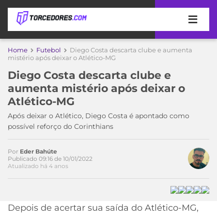
APOSTAS
Home
Futebol
Diego Costa descarta clube e aumenta
mistério após deixar o Atlético-MG
ÚLTIMAS
DICAS
Diego Costa descarta clube e
DE
aumenta mistério após deixar o
APOSTA
COPA
Atlético-MG
DO
MUNDO
MELHORES
Após deixar o Atlético, Diego Costa é apontado como
SITES
possível reforço do Corinthians
DE
TIMES
APOSTAS
Por
Eder Bahúte
2026
Publicado 09:16 de 10/01/2022
Atualizado há 4 anos
CAMPEONATOS
MEU
TIME
CÓDIGO
MÍDIA
PROMOCIONAL
BRASILEIRÃO
ESPORTIVA
BETBOOM
PALMEIRAS
SÉRIE
Depois de acertar sua saída do Atlético-MG,
A