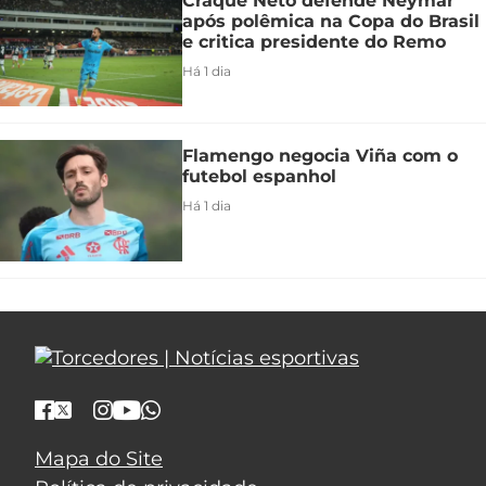
Craque Neto defende Neymar
após polêmica na Copa do Brasil
e critica presidente do Remo
Há 1 dia
Flamengo negocia Viña com o
futebol espanhol
Há 1 dia
Mapa do Site