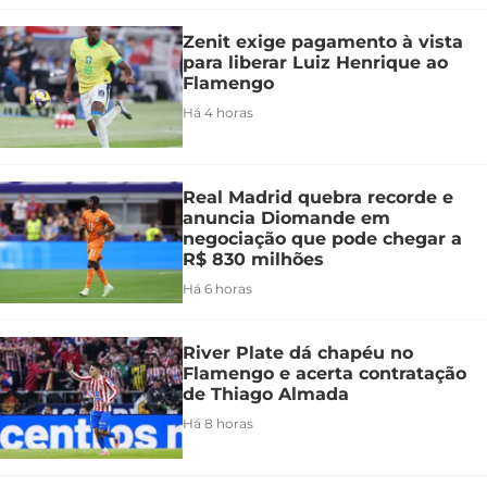
Zenit exige pagamento à vista
para liberar Luiz Henrique ao
Flamengo
Há 4 horas
Real Madrid quebra recorde e
anuncia Diomande em
negociação que pode chegar a
R$ 830 milhões
Há 6 horas
River Plate dá chapéu no
Flamengo e acerta contratação
de Thiago Almada
Há 8 horas