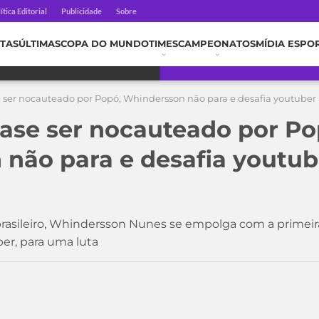
ítica Editorial
Publicidade
Sobre
TAS
ÚLTIMAS
COPA DO MUNDO
TIMES
CAMPEONATOS
MÍDIA ESPO
 ser nocauteado por Popó, Whindersson não para e desafia youtube
ase ser nocauteado por Po
não para e desafia youtub
asileiro, Whindersson Nunes se empolga com a primeira 
r, para uma luta