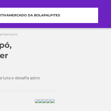
RTIVA
MERCADO DA BOLA
PALPITES
r americano
pó,
er
luta e desafia astro