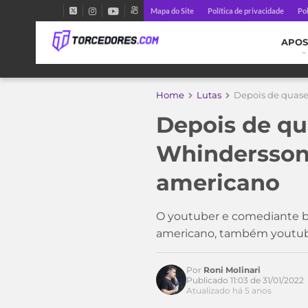
Mapa do Site
Política de privacidade
Pol
APOS
Home
Lutas
Depois de quase
Depois de qu
Acesse o perfil do autor
Whindersson 
no Twitter
americano
O youtuber e comediante br
americano, também youtube
Por
Roni Molinari
Publicado 11:03 de 31/01/2022
Atualizado há 5 anos