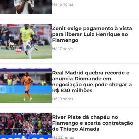
Há 16 horas
Zenit exige pagamento à vista
para liberar Luiz Henrique ao
Flamengo
Há 17 horas
Real Madrid quebra recorde e
anuncia Diomande em
negociação que pode chegar a
R$ 830 milhões
Há 19 horas
River Plate dá chapéu no
Flamengo e acerta contratação
de Thiago Almada
Há 22 horas