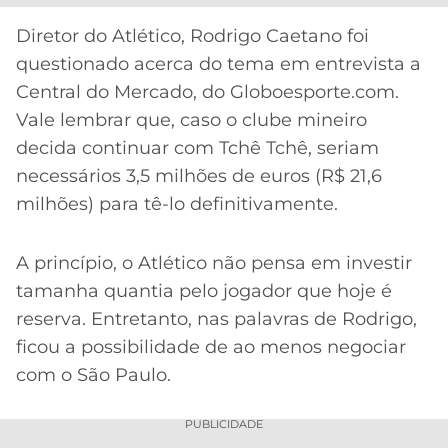
CASSINOS
ONLINE
LALIGA
Diretor do Atlético, Rodrigo Caetano foi
2026
GRÊMIO
questionado acerca do tema em entrevista a
Central do Mercado, do Globoesporte.com.
ATLÉTICO
Vale lembrar que, caso o clube mineiro
MG
decida continuar com Tchê Tchê, seriam
necessários 3,5 milhões de euros (R$ 21,6
CRUZEIRO
milhões) para tê-lo definitivamente.
A princípio, o Atlético não pensa em investir
tamanha quantia pelo jogador que hoje é
reserva. Entretanto, nas palavras de Rodrigo,
ficou a possibilidade de ao menos negociar
com o São Paulo.
PUBLICIDADE