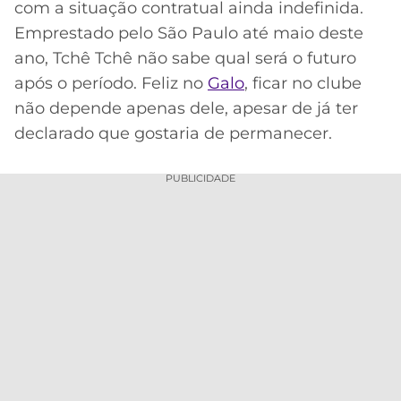
com a situação contratual ainda indefinida.
Acesse o perfil do autor
MERCADO
CÓDIGO
CORINTHIANS
Emprestado pelo São Paulo até maio deste
no Twitter
DA
DE
LIBERTADORES
ano, Tchê Tchê não sabe qual será o futuro
BOLA
INDICAÇÃO
SÃO
após o período. Feliz no
Galo
, ficar no clube
BET365
PAULO
COPA
não depende apenas dele, apesar de já ter
PALPITES
DO
declarado que gostaria de permanecer.
CÓDIGO
BRASIL
SANTOS
BETANO
PUBLICIDADE
PREMIER
FLAMENGO
MELHORES
LEAGUE
APPS
DE
FLUMINENSE
COPA
APOSTAS
SUL-
BOTAFOGO
AMERICANA
CASSINOS
ONLINE
VASCO
LIGA
DOS
MELHORES
CAMPEÕES
INTERNACIONAL