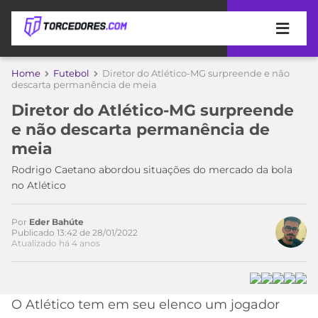
APOSTAS
Home
Futebol
Diretor do Atlético-MG surpreende e não
descarta permanência de meia
ÚLTIMAS
DICAS
Diretor do Atlético-MG surpreende
DE
e não descarta permanência de
APOSTA
COPA
meia
DO
MUNDO
MELHORES
Rodrigo Caetano abordou situações do mercado da bola
SITES
no Atlético
DE
TIMES
APOSTAS
Por
Eder Bahúte
2026
Publicado 13:42 de 28/01/2022
Atualizado há 4 anos
CAMPEONATOS
MEU
TIME
CÓDIGO
MÍDIA
PROMOCIONAL
BRASILEIRÃO
ESPORTIVA
BETBOOM
PALMEIRAS
SÉRIE
O Atlético tem em seu elenco um jogador
A