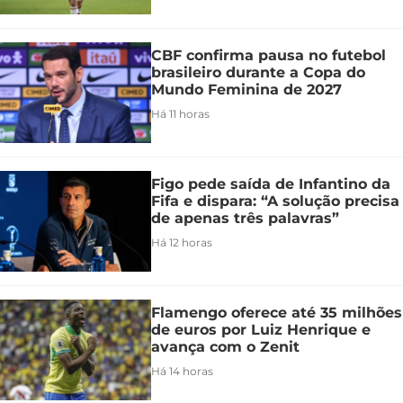
CBF confirma pausa no futebol
brasileiro durante a Copa do
Mundo Feminina de 2027
Há 11 horas
Figo pede saída de Infantino da
Fifa e dispara: “A solução precisa
de apenas três palavras”
Há 12 horas
Flamengo oferece até 35 milhões
de euros por Luiz Henrique e
avança com o Zenit
Há 14 horas