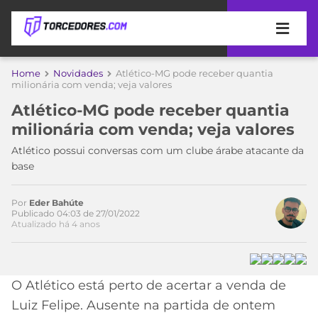
APOSTAS
Home
Novidades
Atlético-MG pode receber quantia
milionária com venda; veja valores
ÚLTIMAS
DICAS
Atlético-MG pode receber quantia
DE
milionária com venda; veja valores
APOSTA
COPA
Atlético possui conversas com um clube árabe atacante da
DO
base
MUNDO
MELHORES
SITES
DE
Por
Eder Bahúte
TIMES
Publicado 04:03 de 27/01/2022
APOSTAS
Atualizado há 4 anos
2026
CAMPEONATOS
MEU
TIME
CÓDIGO
O Atlético está perto de acertar a venda de
MÍDIA
PROMOCIONAL
BRASILEIRÃO
ESPORTIVA
BETBOOM
PALMEIRAS
SÉRIE
Luiz Felipe. Ausente na partida de ontem
A