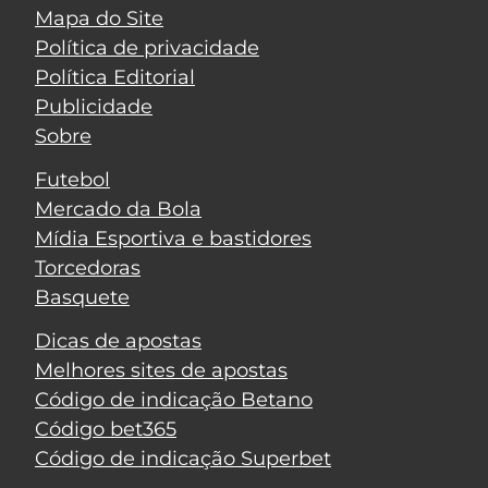
Mapa do Site
Política de privacidade
Política Editorial
Publicidade
Sobre
Futebol
Mercado da Bola
Mídia Esportiva e bastidores
Torcedoras
Basquete
Dicas de apostas
Melhores sites de apostas
Código de indicação Betano
Código bet365
Código de indicação Superbet