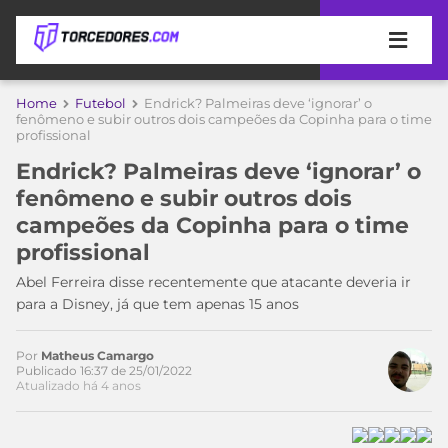
APOSTAS
Home
Futebol
Endrick? Palmeiras deve ‘ignorar’ o
fenômeno e subir outros dois campeões da Copinha para o time
profissional
ÚLTIMAS
DICAS
DE
Endrick? Palmeiras deve ‘ignorar’ o
APOSTA
COPA
fenômeno e subir outros dois
DO
campeões da Copinha para o time
Acesse o perfil do autor
MUNDO
MELHORES
profissional
no Twitter
SITES
DE
Abel Ferreira disse recentemente que atacante deveria ir
TIMES
APOSTAS
para a Disney, já que tem apenas 15 anos
2026
CAMPEONATOS
MEU
Por
Matheus Camargo
TIME
Publicado 16:37 de 25/01/2022
CÓDIGO
Atualizado há 4 anos
MÍDIA
PROMOCIONAL
BRASILEIRÃO
ESPORTIVA
BETBOOM
PALMEIRAS
SÉRIE
A