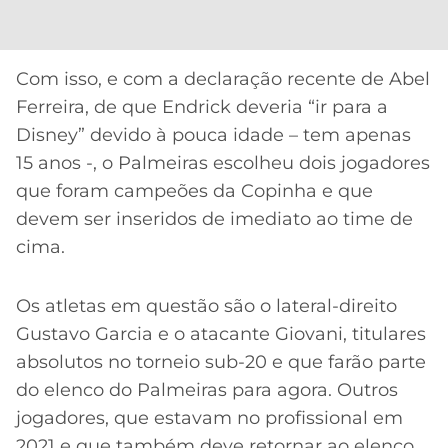
CASSINOS
ONLINE
LALIGA
2026
GRÊMIO
Com isso, e com a declaração recente de Abel
ATLÉTICO
Ferreira, de que Endrick deveria “ir para a
MG
Disney” devido à pouca idade – tem apenas
15 anos -, o Palmeiras escolheu dois jogadores
CRUZEIRO
que foram campeões da Copinha e que
devem ser inseridos de imediato ao time de
cima.
Os atletas em questão são o lateral-direito
Gustavo Garcia e o atacante Giovani, titulares
absolutos no torneio sub-20 e que farão parte
do elenco do Palmeiras para agora. Outros
jogadores, que estavam no profissional em
2021 e que também deve retornar ao elenco