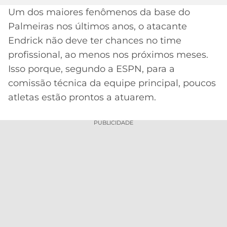
Um dos maiores fenômenos da base do
MERCADO
CÓDIGO
CORINTHIANS
Palmeiras nos últimos anos, o atacante
DA
DE
LIBERTADORES
BOLA
INDICAÇÃO
Endrick não deve ter chances no time
SÃO
BET365
profissional, ao menos nos próximos meses.
PAULO
COPA
PALPITES
DO
Isso porque, segundo a ESPN, para a
CÓDIGO
BRASIL
comissão técnica da equipe principal, poucos
SANTOS
BETANO
atletas estão prontos a atuarem.
PREMIER
FLAMENGO
MELHORES
LEAGUE
PUBLICIDADE
APPS
DE
FLUMINENSE
COPA
APOSTAS
SUL-
BOTAFOGO
AMERICANA
CASSINOS
ONLINE
VASCO
LIGA
DOS
MELHORES
CAMPEÕES
INTERNACIONAL